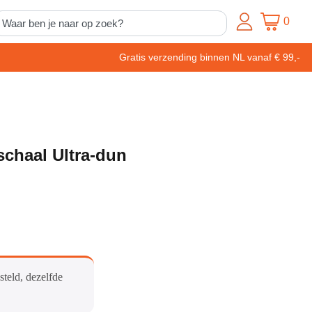
0
Gratis verzending binnen NL vanaf € 99,-
haal Ultra-dun
steld, dezelfde