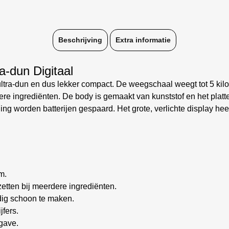
Beschrijving
Extra informatie
-dun Digitaal
tra-dun en dus lekker compact. De weegschaal weegt tot 5 kil
dere ingrediënten. De body is gemaakt van kunststof en het pla
g worden batterijen gespaard. Het grote, verlichte display heeft
m.
zetten bij meerdere ingrediënten.
dig schoon te maken.
jfers.
rgave.