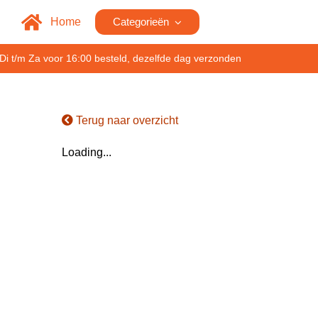
Home
Categorieën
Di t/m Za voor 16:00 besteld, dezelfde dag verzonden
Terug naar overzicht
Loading...