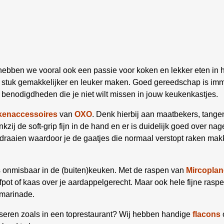
hebben we vooral ook een passie voor koken en lekker eten in h
en stuk gemakkelijker en leuker maken. Goed gereedschap is i
benodigdheden die je niet wilt missen in jouw keukenkastjes.
kenaccessoires
van
OXO
. Denk hierbij aan maatbekers, tangen
zij de soft-grip fijn in de hand en er is duidelijk goed over nage
 draaien waardoor je de gaatjes die normaal verstopt raken ma
 onmisbaar in de (buiten)keuken. Met de raspen van
Mircoplan
fpot of kaas over je aardappelgerecht. Maar ook hele fijne rasp
 marinade.
resseren zoals in een toprestaurant? Wij hebben handige
flacons