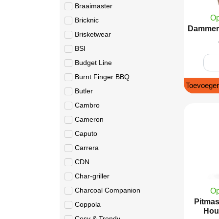
Braaimaster
Op
Bricknic
Dammers
Brisketwear
BSI
Budget Line
Burnt Finger BBQ
Toevoegen
Butler
Cambro
Cameron
Caputo
Carrera
CDN
Char-griller
Charcoal Companion
Op
Pitma
Coppola
Hou
Cosy & Trendy