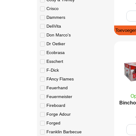
Crisco
Dammers
DeliVita
Toevoegen
Don Marco's
Dr Oetker
Ecobrasa
Esschert
F-Dick
FAncy Flames
Feuerhand
Op
Feuermeister
Bincho
Fireboard
Forge Adour
Forged
Franklin Barbecue