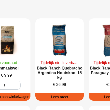
 voorraad
Tijdelijk niet leverbaar
Tijdelijk 
nmaakwol
Black Ranch Quebracho
Black Ran
Argentina Houtskool 15
Paraguay 
€
9,99
kg
€
36,99
€
 aan winkelwagen
Lees meer
Lee