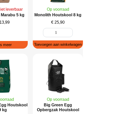
niet leverbaar
Op voorraad
Marabu 5 kg
Monolith Houtskool 8 kg
13,99
€
25,90
Toevoegen aan winkelwagen
s meer
oorraad
Op voorraad
Egg Houtskool
Big Green Egg
9 kg
Opbergzak Houtskool