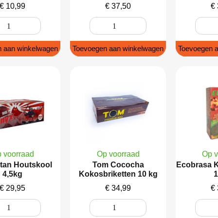
€
10,99
€
37,50
€
 aan winkelwagen
Toevoegen aan winkelwagen
Toevoegen a
 voorraad
Op voorraad
Op v
tan Houtskool
Tom Cococha
Ecobrasa K
4,5kg
Kokosbriketten 10 kg
1
€
29,95
€
34,99
€