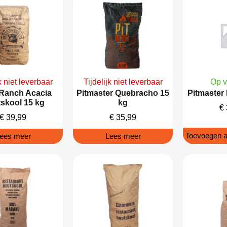
k niet leverbaar
Tijdelijk niet leverbaar
Op v
 Ranch Acacia
Pitmaster Quebracho 15
Pitmaster
skool 15 kg
kg
€
€
39,99
€
35,99
Toevoegen a
ees meer
Lees meer