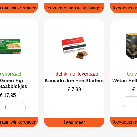
 aan winkelwagen
Toevoegen aan winkelwagen
Toevoegen a
 voorraad
Tijdelijk niet leverbaar
Op v
 Green Egg
Kamado Joe Fire Starters
Weber Pell
aakblokjes
€
7,99
€
€
17,95
 aan winkelwagen
Toevoegen a
Lees meer