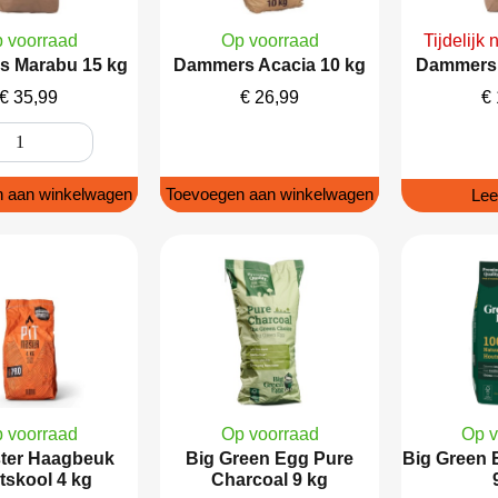
 voorraad
Op voorraad
Tijdelijk 
 Marabu 15 kg
Dammers Acacia 10 kg
Dammers 
€
35,99
€
26,99
€
 aan winkelwagen
Toevoegen aan winkelwagen
Lee
 voorraad
Op voorraad
Op v
ster Haagbeuk
Big Green Egg Pure
Big Green 
tskool 4 kg
Charcoal 9 kg