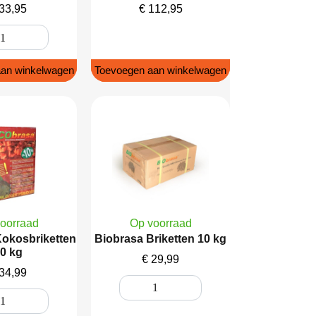
33,95
€
112,95
an winkelwagen
Toevoegen aan winkelwagen
oorraad
Op voorraad
okosbriketten
Biobrasa Briketten 10 kg
0 kg
€
29,99
34,99