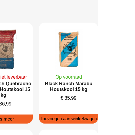
niet leverbaar
Op voorraad
ch Quebracho
Black Ranch Marabu
Houtskool 15
Houtskool 15 kg
kg
€
35,99
36,99
Toevoegen aan winkelwagen
s meer