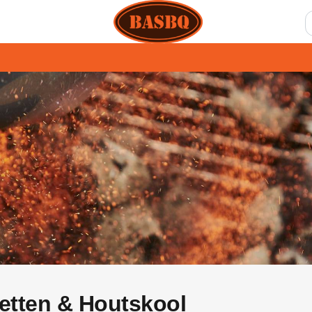
etten & Houtskool​