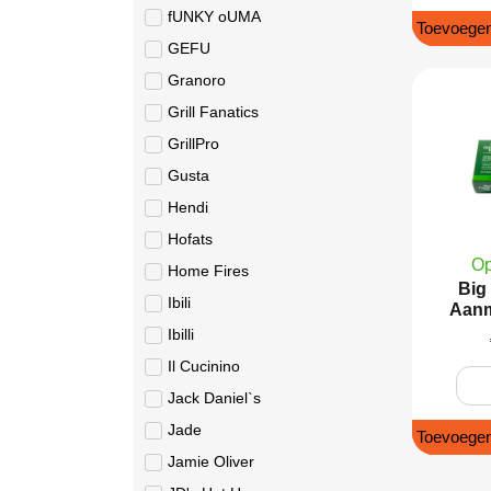
fUNKY oUMA
Toevoegen
GEFU
Granoro
Grill Fanatics
GrillPro
Gusta
Hendi
Hofats
Op
Home Fires
Big
Ibili
Aanm
Ibilli
Il Cucinino
Jack Daniel`s
Jade
Toevoegen
Jamie Oliver