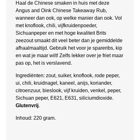
Haal de Chinese smaken in huis met deze
Angus and Oink Chinese Takeaway Rub,
wanneer dan ook, op welke manier dan ook. Vol
met knoflook, chili, vijfkruidenpoeder,
Sichuanpeper en met hoge kwaliteit Brits
zeezout smaakt dit veel beter dan je gemiddelde
afhaalmaaltijd. Gebruik het voor je spareribs, kip
en wat je maar wilt! Zelfs lekker over je friet maar
pas op, het is verslavend.
Ingrediënten: z
out, suiker, knoflook, rode peper,
ui, chili, kruidnagel, kaneel, anijs, koriander,
citroenzuur, bieslook, vijf kruiden, venkel, peper,
Sichuan peper, E621, E631, siliciumdioxide
.
Glutenvrij
.
Inhoud: 220 gram.