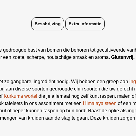
Beschrijving
Extra informatie
gedroogde bast van bomen die behoren tot gecultiveerde vari
 een zoete, scherpe, houtachtige smaak en aroma.
Glutenvrij.
et zo gangbare, ingrediënt nodig. Wij hebben een greep aan
in
bij aan diverse soorten gedroogde chili soorten die uw gerecht 
of
Kurkuma wortel
die je allemaal nog zelf kunt raspen, malen 
ok tafelsets in ons assortiment met een
Himalaya steen
of een 
zout of peper kunnen raspen op hun bord! Naast de optie als ingr
et mengen van kruiden aan de slag te gaan. Deze kruiden zorge