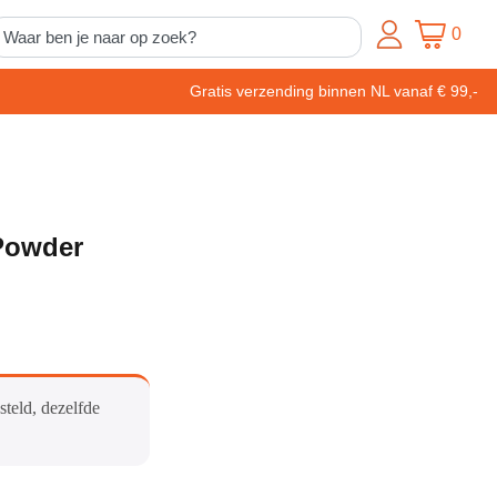
0
Gratis verzending binnen NL vanaf € 99,-
Powder
steld, dezelfde