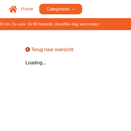
Home
Categorieën
Di t/m Za voor 16:00 besteld, dezelfde dag verzonden
Terug naar overzicht
Loading...