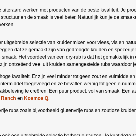
uiteraard werken met producten van de beste kwaliteit. Je proef
e structuur en de smaak is veel beter. Natuurlijk kun je de sma
werken.
r uitgebreide selectie van kruidenmixen voor vlees, vis en nat
 zeggen dat ze gemaakt zijn van gedroogde kruiden en specerije
smaak. Het voordeel van een dry-rub is dat het gemakkelijk in g
r zijn ontzettend veel uit kruiden samengestelde rubs waardoor 
 hoge kwaliteit. Er zijn veel minder tot geen zout en vulmiddel
ontermiddel toegevoegd en ze bevatten weinig tot geen e-nummer
kbeleving te creëren. Een puur product, vol van smaak. Een a
 Ranch
en
Kosmos Q
.
ije rubs zoals bijvoorbeeld glutenvrije rubs en zoutloze kruid
ook een uitgebreide selectie barbecue sauzen. Je kunt deze sa