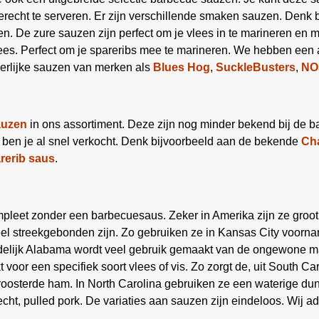
erecht te serveren. Er zijn verschillende smaken sauzen. Denk bij
n. De zure sauzen zijn perfect om je vlees in te marineren en m
vlees. Perfect om je spareribs mee te marineren. We hebben een
erlijke sauzen van merken als
Blues Hog
,
SuckleBusters
,
NO
auzen
in ons assortiment. Deze zijn nog minder bekend bij de 
, ben je al snel verkocht. Denk bijvoorbeeld aan de bekende
Cha
rerib saus
.
pleet zonder een barbecuesaus. Zeker in Amerika zijn ze groot
el streekgebonden zijn. Zo gebruiken ze in Kansas City voornam
ordelijk Alabama wordt veel gebruik gemaakt van de ongewone 
or een specifiek soort vlees of vis. Zo zorgt de, uit South C
eroosterde ham. In North Carolina gebruiken ze een waterige 
echt, pulled pork. De variaties aan sauzen zijn eindeloos. Wij a