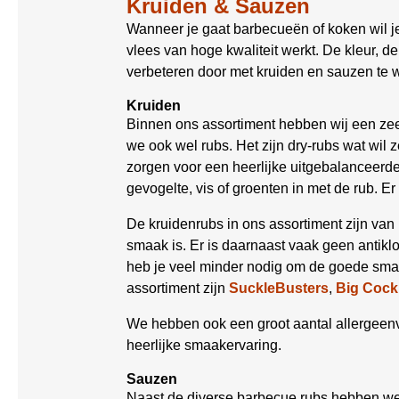
Kruiden & Sauzen
Wanneer je gaat barbecueën of koken wil je 
vlees van hoge kwaliteit werkt. De kleur, d
verbeteren door met kruiden en sauzen te 
Kruiden
Binnen ons assortiment hebben wij een zee
we ook wel rubs. Het zijn dry-rubs wat wil
zorgen voor een heerlijke uitgebalanceerde 
gevogelte, vis of groenten in met de rub. E
De kruidenrubs in ons assortiment zijn van
smaak is. Er is daarnaast vaak geen antikl
heb je veel minder nodig om de goede smaa
assortiment zijn
SuckleBusters
,
Big Cock
We hebben ook een groot aantal allergeenvr
heerlijke smaakervaring.
Sauzen
Naast de diverse barbecue rubs hebben we 