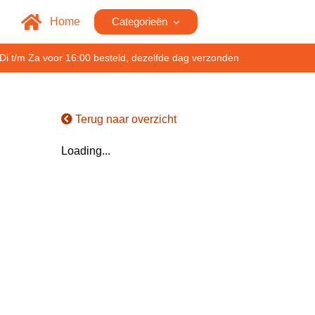
Home
Categorieën
Di t/m Za voor 16:00 besteld, dezelfde dag verzonden
Terug naar overzicht
Loading...