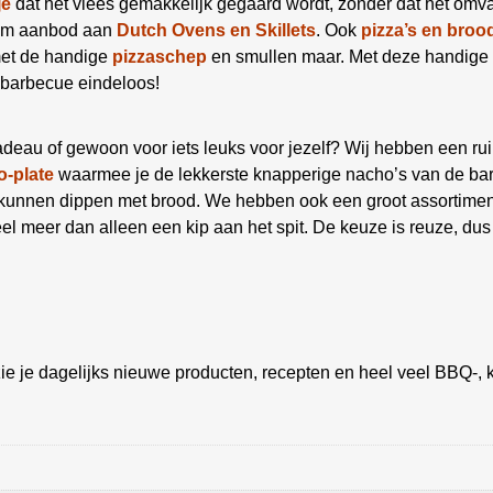
je
dat het vlees gemakkelijk gegaard wordt, zonder dat het omva
uim aanbod aan
Dutch Ovens en Skillets
. Ook
pizza’s en broo
met de handige
pizzaschep
en smullen maar. Met deze handige 
 barbecue eindeloos!
deau of gewoon voor iets leuks voor jezelf? Wij hebben een ru
-plate
waarmee je de lekkerste knapperige nacho’s van de bar
e kunnen dippen met brood. We hebben ook een groot assortime
el meer dan alleen een kip aan het spit. De keuze is reuze, dus
ie je dagelijks nieuwe producten, recepten en heel veel BBQ-, k