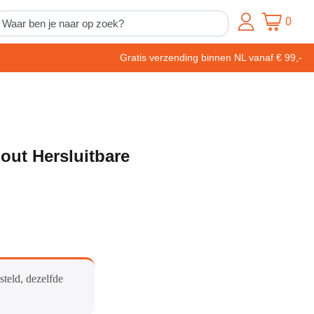
0
Gratis verzending binnen NL vanaf € 99,-
ut Hersluitbare
steld, dezelfde