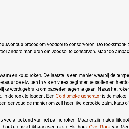
eeuwenoud proces om voedsel te conserveren. De rooksmaak di
veel andere manieren om voedsel te conserven. Maar de ambacht
n warm en koud roken. De laatste is een manier waarbij de tempe
ratuur de eiwitten in vis en vlees beginnen te stollen en hierd
gelijks wordt gebruikt om bacteriën tegen te gaan. Naast het roke
c. in de rook te leggen. Een
Cold smoke generator
is de makkeli
 een eenvoudige manier om zelf heerlijke gerookte zalm, kaas of
 veelal bekend van het paling roken. Maar er zijn natuurlijk oo
tal boeken beschikbaar over roken. Het boek
Over Rook
van Mene