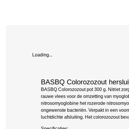
Loading...
BASBQ Colorozozout hersluitb
BASBQ Colorozozout pot 300 g. Nitriet zorgt
rauwe vlees voor de omzetting van myoglobin
nitrosomyoglobine het rozerode nitrosomyoch
ongewenste bacteriën. Verpakt in een voorra
luchtdichte afsluiting. Het colorozozout beva
Specificaties: