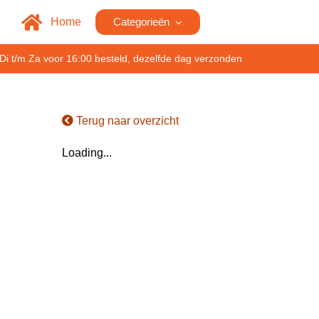
Home
Categorieën
Di t/m Za voor 16:00 besteld, dezelfde dag verzonden
Terug naar overzicht
Loading...