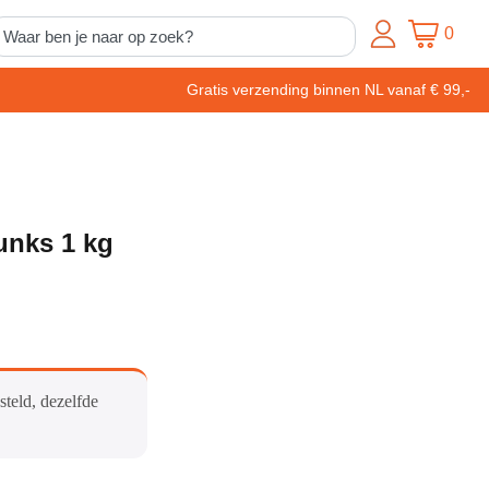
0
Gratis verzending binnen NL vanaf € 99,-
nks 1 kg
steld, dezelfde