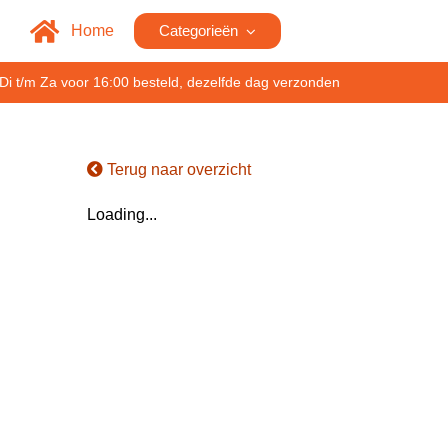
Home
Categorieën
Di t/m Za voor 16:00 besteld, dezelfde dag verzonden
Terug naar overzicht
Loading...