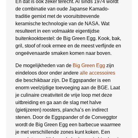
En dat is ook zeker terecht. Al sinds 1974 wordt
de combinatie van oude Japanse Kamado-
traditie gemixt met de vooruitstrevende
keramische technologie van de NASA. Wat
resulteert in een volmaakte eigentijdse
buitenkooktoestel: de Big Green Egg. Kook, bak,
gril, stoof of rook ermee en de meest verfijnde en
ongeëvenaarde smaken komen naar boven.
De mogelijkheden van de
Big Green Egg
zijn
eindeloos door onder andere
alle accessoires
die beschikbaar zijn. De Eggspander is een
enorm veelzijdige toevoeging aan de BGE. Laat
je culinaire creativiteit de vrije loop met deze
uitbreiding en ga aan de slag met halve
(gietijzeren) roosters, plancha’s en indirect
stenen. Door de Eggspander of de Conveggtor
wordt de Big Green Egg een barbecue waarmee
je met verschillende zones kunt koken. Een