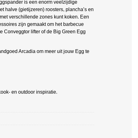
ggspander is een enorm veelzijdige
t halve (gietijzeren) roosters, plancha’s en
met verschillende zones kunt koken. Een
essoires zijn gemaakt om het barbecue
ige Conveggtor lifter of de Big Green Egg
landgoed Arcadia om meer uit jouw Egg te
ook- en outdoor inspiratie.