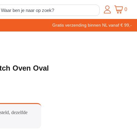
0
Gratis verzending binnen NL vanaf € 99,-
tch Oven Oval
steld, dezelfde