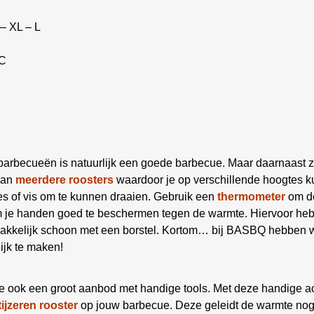
– XL – L
ºC
 barbecueën is natuurlijk een goede barbecue. Maar daarnaast z
aan
meerdere roosters
waardoor je op verschillende hoogtes ku
es of vis om te kunnen draaien. Gebruik een
thermometer
om de
om je handen goed te beschermen tegen de warmte. Hiervoor he
kelijk schoon met een borstel. Kortom… bij BASBQ hebben we
ijk te maken!
e ook een groot aanbod met handige tools. Met deze handige a
tijzeren rooster
op jouw barbecue. Deze geleidt de warmte nog b