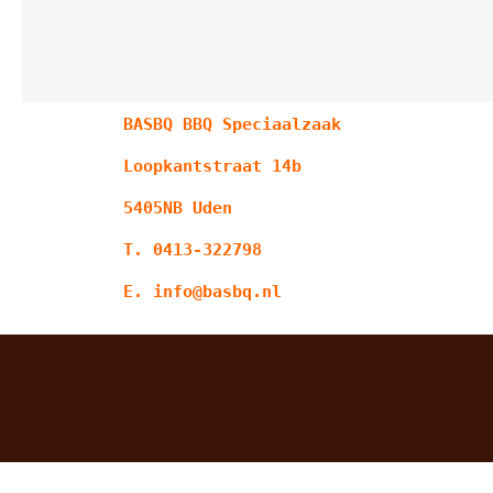
BASBQ BBQ Speciaalzaak
Loopkantstraat 14b
5405NB Uden
T. 0413-322798
E. info@basbq.nl