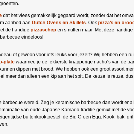
groenten.
e
dat het vlees gemakkelijk gegaard wordt, zonder dat het omva
uim aanbod aan
Dutch Ovens en Skillets
. Ook
pizza’s en broo
met de handige
pizzaschep
en smullen maar. Met deze handige 
 barbecue eindeloos!
deau of gewoon voor iets leuks voor jezelf? Wij hebben een ru
-plate
waarmee je de lekkerste knapperige nacho’s van de bar
e kunnen dippen met brood. We hebben ook een groot assortime
el meer dan alleen een kip aan het spit. De keuze is reuze, dus
de barbecue wereld. Zeg je keramische barbecue dan wordt er al
 combinatie van oude Japanse Kamado-traditie gemixt met de vo
gentijdse buitenkooktoestel: de Big Green Egg. Kook, bak, gril,
ven.