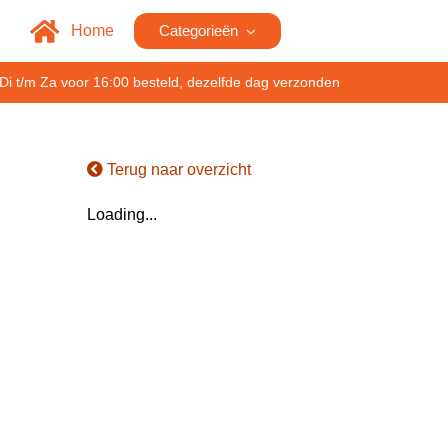
Home
Categorieën
Di t/m Za voor 16:00 besteld, dezelfde dag verzonden
Terug naar overzicht
Loading...