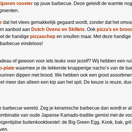
tijzeren rooster
op jouw barbecue. Deze geleidt de warmte nog b
groenten.
e
dat het vlees gemakkelijk gegaard wordt, zonder dat het omva
uim aanbod aan
Dutch Ovens en Skillets
. Ook
pizza’s en broo
met de handige
pizzaschep
en smullen maar. Met deze handige 
 barbecue eindeloos!
deau of gewoon voor iets leuks voor jezelf? Wij hebben een ru
-plate
waarmee je de lekkerste knapperige nacho’s van de bar
e kunnen dippen met brood. We hebben ook een groot assortime
el meer dan alleen een kip aan het spit. De keuze is reuze, dus
de barbecue wereld. Zeg je keramische barbecue dan wordt er al
 combinatie van oude Japanse Kamado-traditie gemixt met de vo
gentijdse buitenkooktoestel: de Big Green Egg. Kook, bak, gril,
ven.