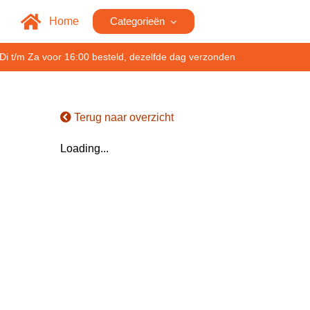
Home
Categorieën
Di t/m Za voor 16:00 besteld, dezelfde dag verzonden
Terug naar overzicht
Loading...