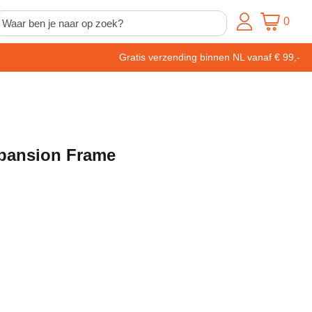
0
Gratis verzending binnen NL vanaf € 99,-
pansion Frame