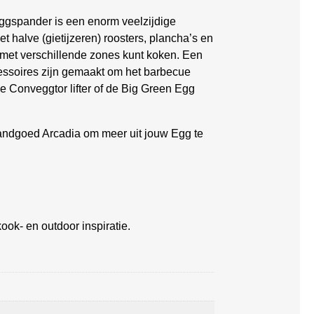
ggspander is een enorm veelzijdige
t halve (gietijzeren) roosters, plancha’s en
met verschillende zones kunt koken. Een
essoires zijn gemaakt om het barbecue
ige Conveggtor lifter of de Big Green Egg
landgoed Arcadia om meer uit jouw Egg te
ook- en outdoor inspiratie.