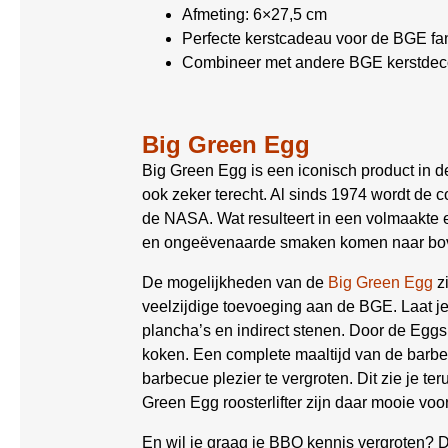
Afmeting: 6×27,5 cm
Perfecte kerstcadeau voor de BGE fa
Combineer met andere BGE kerstdecor
Big Green Egg
Big Green Egg is een iconisch product in 
ook zeker terecht. Al sinds 1974 wordt de
de NASA. Wat resulteert in een volmaakte ei
en ongeëvenaarde smaken komen naar bo
De mogelijkheden van de
Big Green Egg
z
veelzijdige toevoeging aan de BGE. Laat je c
plancha’s en indirect stenen. Door de Eg
koken. Een complete maaltijd van de barbe
barbecue plezier te vergroten. Dit zie je te
Green Egg roosterlifter zijn daar mooie vo
En wil je graag je BBQ kennis vergroten?