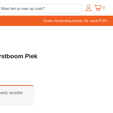
0
Gratis verzending binnen NL vanaf € 99,-
rstboom Piek
steld, dezelfde