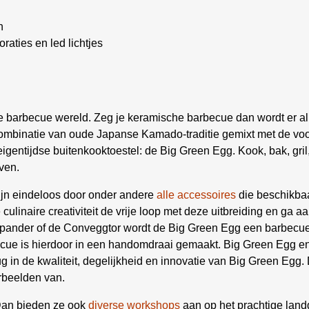
n
aties en led lichtjes
de barbecue wereld. Zeg je keramische barbecue dan wordt er al
 combinatie van oude Japanse Kamado-traditie gemixt met de vo
gentijdse buitenkooktoestel: de Big Green Egg. Kook, bak, gril,
ven.
ijn eindeloos door onder andere
alle accessoires
die beschikbaa
ulinaire creativiteit de vrije loop met deze uitbreiding en ga aa
gspander of de Conveggtor wordt de Big Green Egg een barbecu
cue is hierdoor in een handomdraai gemaakt. Big Green Egg en
rug in de kwaliteit, degelijkheid en innovatie van Big Green Egg.
orbeelden van.
 Dan bieden ze ook
diverse workshops
aan op het prachtige land