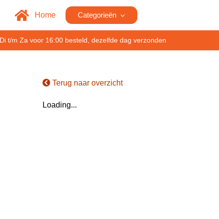
Home
Categorieën
Di t/m Za voor 16:00 besteld, dezelfde dag verzonden
Terug naar overzicht
Loading...