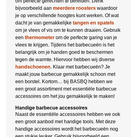
om perfecte gerechten te bereiden. Denk
bijvoorbeeld aan
meerdere roosters
waardoor
je op verschillende hoogtes kunt werken. Of wat
dacht je van gemakkelijke
tangen en spatels
om je vlees of vis om te kunnen draaien. Gebruik
een
thermometer
om de perfecte garing van je
vlees te krijgen. Tijdens het barbecueën is het
belangrijk om je handen goed te beschermen
tegen de warmte. Hiervoor hebben wij diverse
handschoenen
. Klaar met barbecueën? Je
maakt jouw barbecue gemakkelijk schoon met
een borstel. Kortom… bij BASBQ hebben we
een groot assortiment met essentiële barbecue
accessoires om het jou gemakkelijk te maken!
Handige barbecue accessoires
Naast de essentiële accessoires hebben we ook
een groot aanbod met handige tools. Met deze
handige accessoires wordt het barbecueën nog
een stukje leuker. Gebruik bijvoorbeeld een