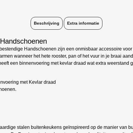
Beschrijving
Extra informatie
e Handschoenen
ebestendige Handschoenen zijn een onmisbaar accessoire voor b
n wanneer het hete rooster, pan of het vuur in je braai aandac
heeft een binnenvoering met kevlar draad wat extra weerstand ge
envoering met Kevlar draad
choenen.
ardige stalen buitenkeukens geïnspireerd op de manier van bui