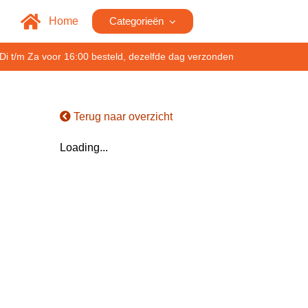
Home
Categorieën
Di t/m Za voor 16:00 besteld, dezelfde dag verzonden
Terug naar overzicht
Loading...