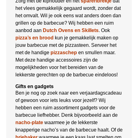
Zorg met de kiphouder en het
spareribrekje
dat
het vlees gemakkelijk gegaard wordt, zonder dat
het omvalt. Wil je ook eens wat anders doen dan
grillen op de barbecue? Wij hebben een ruim
aanbod aan
Dutch Ovens en Skillets
. Ook
pizza’s en brood
kun je gemakkelijk maken op
jouw barbecue met de pizzasteen. Serveer het
met de handige
pizzaschep
en smullen maar.
Met deze handige accessoires zijn de
mogelijkheden voor het bereiden van de
lekkerste gerechten op de barbecue eindeloos!
Gifts en gadgets
Ben je nog op zoek naar een verjaardagscadeau
of gewoon voor iets leuks voor jezelf? Wij
hebben een ruim assortiment gadgets voor de
barbecue liefhebber. Denk bijvoorbeeld aan de
nacho-plate
waarmee je de lekkerste
knapperige nacho’s van de barbecue haalt. Of de
briebaker
waarmee je een kaas laat smelten om