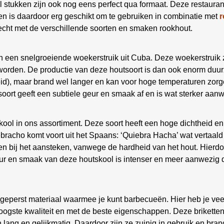
stukken zijn ook nog eens perfect qua formaat. Deze restaurant
 en is daardoor erg geschikt om te gebruiken in combinatie met
r
recht met de verschillende soorten en smaken rookhout.
 een snelgroeiende woekerstruik uit Cuba. Deze woekerstruik z
orden. De productie van deze houtsoort is dan ook enorm duur
id), maar brand wel langer en kan voor hoge temperaturen zor
soort geeft een subtiele geur en smaak af en is wat sterker aan
kool in ons assortiment. Deze soort heeft een hoge dichtheid e
cho komt voort uit het Spaans: ‘Quiebra Hacha’ wat vertaald be
en bij het aansteken, vanwege de hardheid van het hout. Hierdo
ur en smaak van deze houtskool is intenser en meer aanwezig d
eperst materiaal waarmee je kunt barbecueën. Hier heb je veel
 hoogste kwaliteit en met de beste eigenschappen. Deze brikette
 lang en gelijkmatig. Daardoor zijn ze zuinig in gebruik en bran