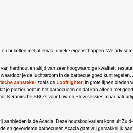
ol en briketten met allemaal unieke eigenschappen. We adviseren
van hardhout en altijd van zeer hoogwaardige kwaliteit, restaur
ak waardoor je de luchtstroom in de barbecue goed kunt regelen.
rische aansteker
zoals de
Looftlighter
. In grote lijnen bieden 
at je plezier hebt in het barbecueën en dat kan alleen met goede
oor Keramische BBQ’s voor Low en Slow sessies maar natuurlij
wij aanbieden is de Acacia. Deze houtskoolvariant komt uit Zuid-
de en gevorderde barbecueër. Acacia gaat vrij gemakkelijk aan 