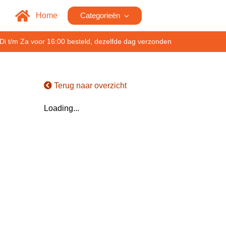
Home
Categorieën
Di t/m Za voor 16:00 besteld, dezelfde dag verzonden
Terug naar overzicht
Loading...