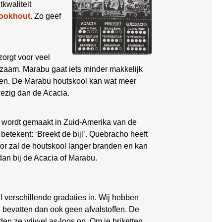
kwaliteit
ookhout
. Zo geef
orgt voor veel
zaam. Marabu gaat iets minder makkelijk
gen. De Marabu houtskool kan wat meer
wezig dan de Acacia.
n wordt gemaakt in Zuid-Amerika van de
tekent: ‘Breekt de bijl’. Quebracho heeft
or zal de houtskool langer branden en kan
an bij de Acacia of Marabu.
 verschillende gradaties in. Wij hebben
n bevatten dan ook geen afvalstoffen. De
den ze vrijwel as-loos op. Om je briketten