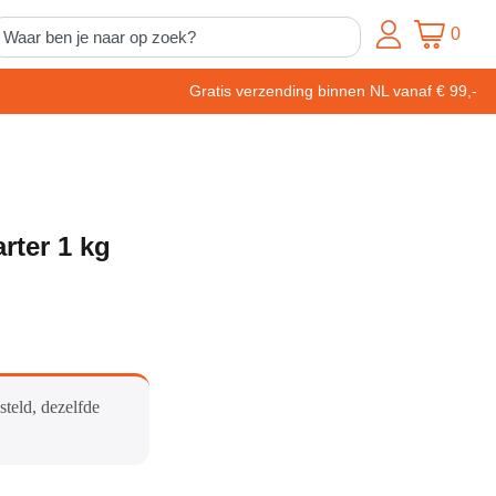
0
Gratis verzending binnen NL vanaf € 99,-
rter 1 kg
steld, dezelfde