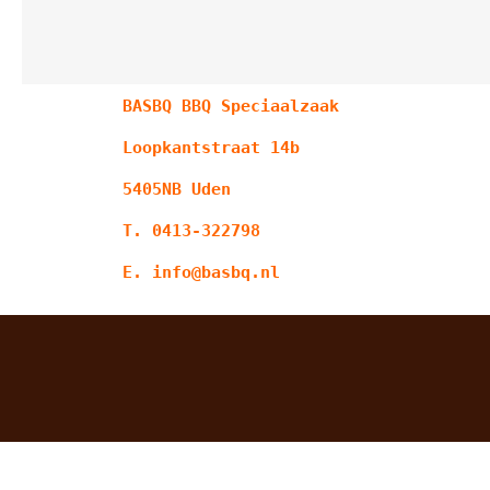
BASBQ BBQ Speciaalzaak
Loopkantstraat 14b
5405NB Uden
T. 0413-322798
E. info@basbq.nl