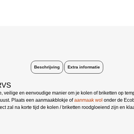
Beschrijving
Extra informatie
 RVS
, veilige en eenvoudige manier om je kolen of briketten op tempe
uust. Plaats een aanmaakblokje of
aanmaak wol
onder de Ecob
t zal na korte tijd de kolen / briketten roodgloeiend zijn en kla