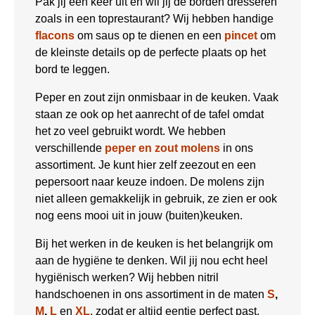
Pak jij een keer uit en wil jij de borden dresseren
zoals in een toprestaurant? Wij hebben handige
flacons
om saus op te dienen en een
pincet
om
de kleinste details op de perfecte plaats op het
bord te leggen.
Peper en zout zijn onmisbaar in de keuken. Vaak
staan ze ook op het aanrecht of de tafel omdat
het zo veel gebruikt wordt. We hebben
verschillende
peper en zout molens
in ons
assortiment. Je kunt hier zelf zeezout en een
pepersoort naar keuze indoen. De molens zijn
niet alleen gemakkelijk in gebruik, ze zien er ook
nog eens mooi uit in jouw (buiten)keuken.
Bij het werken in de keuken is het belangrijk om
aan de hygiëne te denken. Wil jij nou echt heel
hygiënisch werken? Wij hebben nitril
handschoenen in ons assortiment in de maten
S
,
M
,
L
en
XL
, zodat er altijd eentje perfect past.