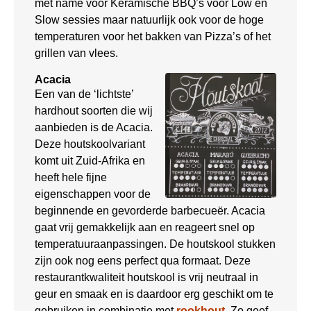
met name voor Keramische BBQ’s voor Low en
Slow sessies maar natuurlijk ook voor de hoge
temperaturen voor het bakken van Pizza’s of het
grillen van vlees.
Acacia
Een van de ‘lichtste’
hardhout soorten die wij
aanbieden is de Acacia.
Deze houtskoolvariant
komt uit Zuid-Afrika en
heeft hele fijne
eigenschappen voor de
beginnende en gevorderde barbecueër. Acacia
gaat vrij gemakkelijk aan en reageert snel op
temperatuuraanpassingen. De houtskool stukken
zijn ook nog eens perfect qua formaat. Deze
restaurantkwaliteit houtskool is vrij neutraal in
geur en smaak en is daardoor erg geschikt om te
gebruiken in combinatie met
rookhout
. Zo geef