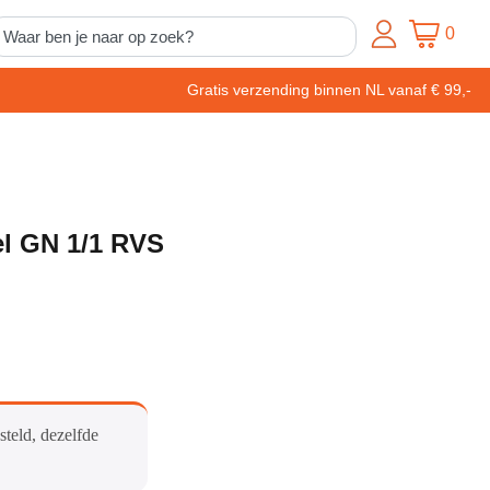
0
Gratis verzending binnen NL vanaf € 99,-
l GN 1/1 RVS
steld, dezelfde