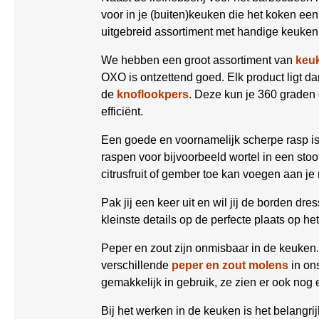
voor in je (buiten)keuken die het koken e
uitgebreid assortiment met handige keuken 
We hebben een groot assortiment van
keu
OXO is ontzettend goed. Elk product ligt dank
de
knoflookpers
. Deze kun je 360 graden
efficiënt.
Een goede en voornamelijk scherpe rasp is
raspen voor bijvoorbeeld wortel in een stoo
citrusfruit of gember toe kan voegen aan je
Pak jij een keer uit en wil jij de borden d
kleinste details op de perfecte plaats op he
Peper en zout zijn onmisbaar in de keuken.
verschillende
peper en zout molens
in ons
gemakkelijk in gebruik, ze zien er ook nog 
Bij het werken in de keuken is het belangr