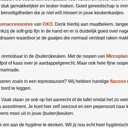
en stuk gemakkelijker en leuker maken. Goed gereedschap is i
benodigdheden die je niet wilt missen in jouw keukenkastjes.
kenaccessoires
van
OXO
. Denk hierbij aan maatbekers, tangen
zij de soft-grip fijn in de hand en er is duidelijk goed over nage
 draaien waardoor je de gaatjes die normaal verstopt raken ma
 onmisbaar in de (buiten)keuken. Met de raspen van
Mircoplan
fpot of kaas over je aardappelgerecht. Maar ook hele fijne rasp
 marinade.
resseren zoals in een toprestaurant? Wij hebben handige
flacons
t bord te leggen.
 Vaak staan ze ook op het aanrecht of de tafel omdat het zo ve
 assortiment. Je kunt hier zelf zeezout en een pepersoort naar 
eens mooi uit in jouw (buiten)keuken.
ijk om aan de hygiëne te denken. Wil jij nou echt heel hygiënis