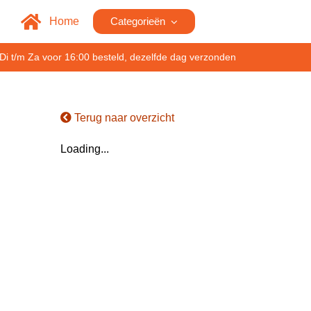
Home
Categorieën
Di t/m Za voor 16:00 besteld, dezelfde dag verzonden
Terug naar overzicht
Loading...