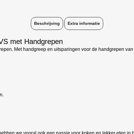
Beschrijving
Extra informatie
RVS met Handgrepen
pen. Met handgreep en uitsparingen voor de handgrepen van d
n.
hebben we vooral ook een passie voor koken en lekker eten in h