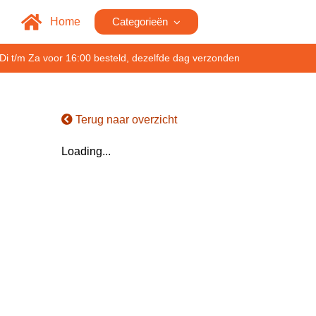
Home
Categorieën
Di t/m Za voor 16:00 besteld, dezelfde dag verzonden
Terug naar overzicht
Loading...