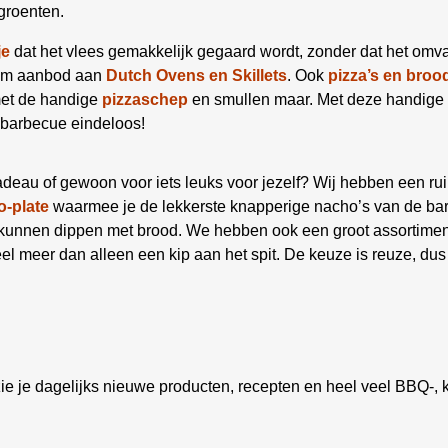
groenten.
je
dat het vlees gemakkelijk gegaard wordt, zonder dat het omva
uim aanbod aan
Dutch Ovens en Skillets
. Ook
pizza’s en broo
met de handige
pizzaschep
en smullen maar. Met deze handige 
 barbecue eindeloos!
deau of gewoon voor iets leuks voor jezelf? Wij hebben een ru
-plate
waarmee je de lekkerste knapperige nacho’s van de bar
e kunnen dippen met brood. We hebben ook een groot assortime
el meer dan alleen een kip aan het spit. De keuze is reuze, dus
ie je dagelijks nieuwe producten, recepten en heel veel BBQ-, k