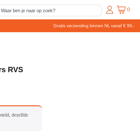
0
Gratis verzending binnen NL vanaf € 99,-
ers RVS
steld, dezelfde