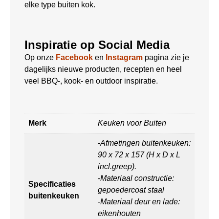
elke type buiten kok.
Inspiratie op Social Media
Op onze
Facebook
en
Instagram
pagina zie je
dagelijks nieuwe producten, recepten en heel
veel BBQ-, kook- en outdoor inspiratie.
Merk
Keuken voor Buiten
-Afmetingen buitenkeuken:
90 x 72 x 157 (H x D x L
incl.greep).
-Materiaal constructie:
Specificaties
gepoedercoat staal
buitenkeuken
-Materiaal deur en lade:
eikenhouten