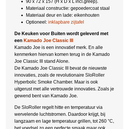
90 x 72 x 157 (H x D x L incl.greep).
Materiaal constructie: gepoedercoat staal
Materiaal deur en lade: eikenhouten
Optioneel:
inklapbare zijtafel
De Keuken voor Buiten wordt geleverd met
een
Kamado Joe Classic III
Kamado Joe is een innovatief merk. En alle
kenmerken hiervan komen terug in de Kamado
Joe Classic III stand Alone.
De Kamado Joe Classic III bevat de nieuwste
innovaties, zoals de revolutionaire SloRoller
Hyperbolic Smoke Chamber. Maar is ook
uitgerust met alle vertrouwde innovaties. Zoals je
gewend bent van Kamado Joe.
De SloRoller regelt hitte en temperatuur via
wervelende luchtstromen. Daardoor krijgt, bij
langzaam en lage temperatuur grillen, tot 260 °C,
het voedsel zo een perfecte smaak maar ook