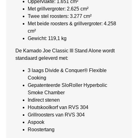
Oppervlakte: 1.651 cm²
Met grillvergroter: 2.625 cm²
Twee stel roosters: 3.277 cm²
Met beide roosters & grillvergroter: 4.258
cm²
Gewicht: 119,1 kg
De Kamado Joe Classic III Stand Alone wordt
standaard geleverd met:
3 laags Divide & Conquer® Flexible
Cooking
Gepatenteerde SloRoller Hyperbolic
Smoke Chamber
Indirect stenen
Houtskoolkorf van RVS 304
Grillroosters van RVS 304
Aspook
Roostertang