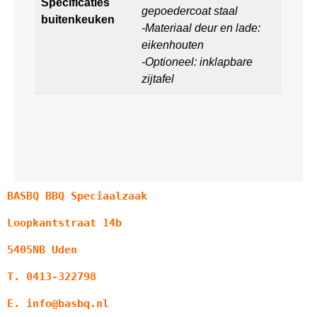
Specificaties
gepoedercoat staal
buitenkeuken
-Materiaal deur en lade:
eikenhouten
-Optioneel: inklapbare
zijtafel
BASBQ BBQ Speciaalzaak
Loopkantstraat 14b
5405NB Uden
T. 0413-322798
E. info@basbq.nl