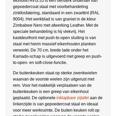
Monolith AVG.55 is een oersterk onderstel van
gepoedercoat staal met voorbehandeling
zinkfosfatering, standaard in een zwarttint (RAL
9004). Het werkblad is van graniet in de kleur
Zimbabwe Nero met afwerking Leather. Met de
speciale behandeling is hij vlekvrij. Het
kastdeurfront met push-to-open sluiting is van
staal met hierin massief eikenhouten planken
verwerkt. De 70 cm. brede lade onder het
Kamado-schap is uitgevoerd met greep en push-
to-open- en soft-close-functie.
De buitenkeuken staat op sterke zwenkwielen
waarvan de voorste wielen zijn uitgerust met
rem. Voor het makkelijk verplaatsen van de
buitenkeuken is een greep van eikenhout
geplaatst. De optionele
inklapbare zijtafel
aan de
linkerzijde is van gepoedercoat staal en ideaal
voor meer werkruimte. De buiten keuken rolt op