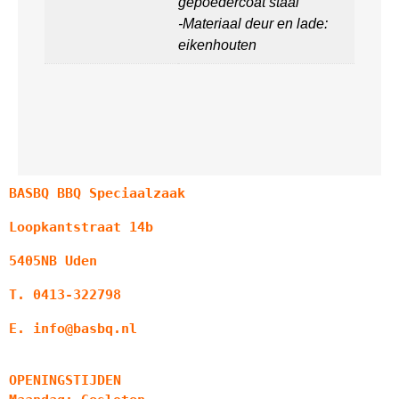
gepoedercoat staal
-Materiaal deur en lade:
eikenhouten
BASBQ BBQ Speciaalzaak
Loopkantstraat 14b
5405NB Uden
T. 0413-322798
E. info@basbq.nl
OPENINGSTIJDEN