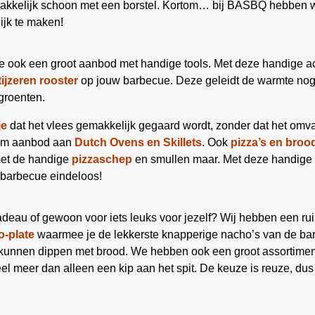
kelijk schoon met een borstel. Kortom… bij BASBQ hebben we
ijk te maken!
e ook een groot aanbod met handige tools. Met deze handige a
tijzeren rooster
op jouw barbecue. Deze geleidt de warmte nog b
groenten.
je
dat het vlees gemakkelijk gegaard wordt, zonder dat het omva
uim aanbod aan
Dutch Ovens en Skillets
. Ook
pizza’s en broo
met de handige
pizzaschep
en smullen maar. Met deze handige 
 barbecue eindeloos!
deau of gewoon voor iets leuks voor jezelf? Wij hebben een ru
-plate
waarmee je de lekkerste knapperige nacho’s van de bar
e kunnen dippen met brood. We hebben ook een groot assortime
el meer dan alleen een kip aan het spit. De keuze is reuze, dus