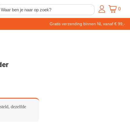
0
Gratis verzending binnen NL vanaf € 99,-
der
steld, dezelfde