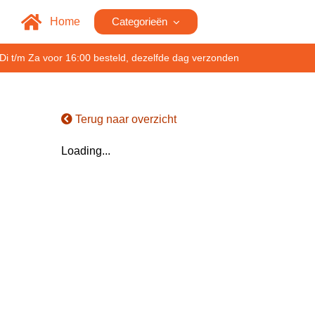
Home
Categorieën
Di t/m Za voor 16:00 besteld, dezelfde dag verzonden
Terug naar overzicht
Loading...