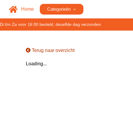
Home
Categorieën
Di t/m Za voor 16:00 besteld, dezelfde dag verzonden
Terug naar overzicht
Loading...