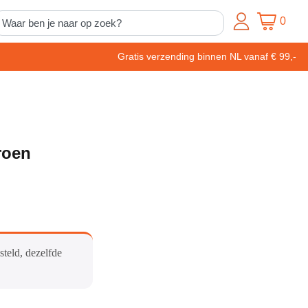
0
Gratis verzending binnen NL vanaf € 99,-
roen
steld, dezelfde