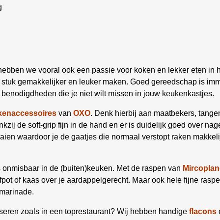
g
hebben we vooral ook een passie voor koken en lekker eten in h
en stuk gemakkelijker en leuker maken. Goed gereedschap is im
benodigdheden die je niet wilt missen in jouw keukenkastjes.
kenaccessoires
van
OXO
. Denk hierbij aan maatbekers, tangen
zij de soft-grip fijn in de hand en er is duidelijk goed over nage
aaien waardoor je de gaatjes die normaal verstopt raken makke
 onmisbaar in de (buiten)keuken. Met de raspen van
Mircoplan
fpot of kaas over je aardappelgerecht. Maar ook hele fijne rasp
 marinade.
resseren zoals in een toprestaurant? Wij hebben handige
flacons