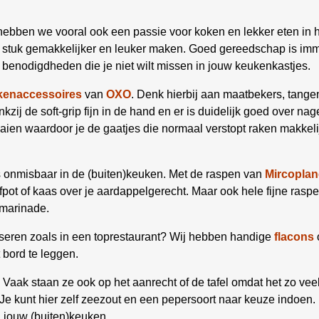
hebben we vooral ook een passie voor koken en lekker eten in h
en stuk gemakkelijker en leuker maken. Goed gereedschap is i
benodigdheden die je niet wilt missen in jouw keukenkastjes.
kenaccessoires
van
OXO
. Denk hierbij aan maatbekers, tangen
zij de soft-grip fijn in de hand en er is duidelijk goed over nage
aaien waardoor je de gaatjes die normaal verstopt raken makke
 onmisbaar in de (buiten)keuken. Met de raspen van
Mircoplan
fpot of kaas over je aardappelgerecht. Maar ook hele fijne rasp
 marinade.
resseren zoals in een toprestaurant? Wij hebben handige
flacons
t bord te leggen.
 Vaak staan ze ook op het aanrecht of de tafel omdat het zo ve
Je kunt hier zelf zeezout en een pepersoort naar keuze indoen. 
n jouw (buiten)keuken.