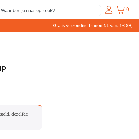
0
Gratis verzending binnen NL vanaf € 99,-
UP
steld, dezelfde