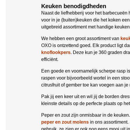
Keuken benodigdheden
Naast de liefhebberij voor het barbecueën 
voor in je (buiten)keuken die het koken e
uitgebreid assortiment met handige keuken 
We hebben een groot assortiment van
keu
OXO is ontzettend goed. Elk product ligt dank
knoflookpers
. Deze kun je 360 graden dr
efficiënt.
Een goede en voornamelijk scherpe rasp is
raspen voor bijvoorbeeld wortel in een stoo
citrusfruit of gember toe kan voegen aan je
Pak jij een keer uit en wil jij de borden d
kleinste details op de perfecte plaats op he
Peper en zout zijn onmisbaar in de keuken.
peper en zout molens
in ons assortiment. 
gebruik, ze zien er ook nog eens mooi uit i