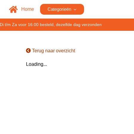
Home
Categorieën
Di t/m Za voor 16:00 besteld, dezelfde dag verzonden
Terug naar overzicht
Loading...