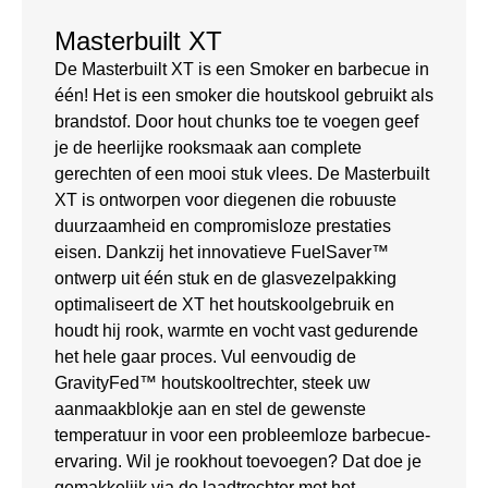
Masterbuilt XT
De Masterbuilt XT is een Smoker en barbecue in
één! Het is een smoker die houtskool gebruikt als
brandstof. Door hout chunks toe te voegen geef
je de heerlijke rooksmaak aan complete
gerechten of een mooi stuk vlees. De Masterbuilt
XT is ontworpen voor diegenen die robuuste
duurzaamheid en compromisloze prestaties
eisen. Dankzij het innovatieve FuelSaver™
ontwerp uit één stuk en de glasvezelpakking
optimaliseert de XT het houtskoolgebruik en
houdt hij rook, warmte en vocht vast gedurende
het hele gaar proces. Vul eenvoudig de
GravityFed™ houtskooltrechter, steek uw
aanmaakblokje aan en stel de gewenste
temperatuur in voor een probleemloze barbecue-
ervaring. Wil je rookhout toevoegen? Dat doe je
gemakkelijk via de laadtrechter met het