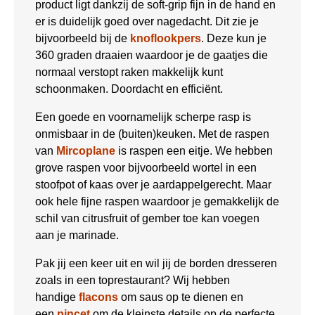
product ligt dankzij de soft-grip fijn in de hand en
er is duidelijk goed over nagedacht. Dit zie je
bijvoorbeeld bij de
knoflookpers
. Deze kun je
360 graden draaien waardoor je de gaatjes die
normaal verstopt raken makkelijk kunt
schoonmaken. Doordacht en efficiënt.
Een goede en voornamelijk scherpe rasp is
onmisbaar in de (buiten)keuken. Met de raspen
van
Mircoplane
is raspen een eitje. We hebben
grove raspen voor bijvoorbeeld wortel in een
stoofpot of kaas over je aardappelgerecht. Maar
ook hele fijne raspen waardoor je gemakkelijk de
schil van citrusfruit of gember toe kan voegen
aan je marinade.
Pak jij een keer uit en wil jij de borden dresseren
zoals in een toprestaurant? Wij hebben
handige
flacons
om saus op te dienen en
een
pincet
om de kleinste details op de perfecte