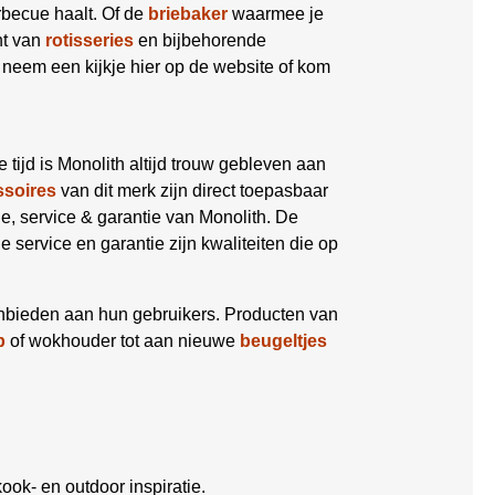
becue haalt. Of de
briebaker
waarmee je
nt van
rotisseries
en bijbehorende
 neem een kijkje hier op de website of kom
die tijd is Monolith altijd trouw gebleven aan
ssoires
van dit merk zijn direct toepasbaar
tie, service & garantie van Monolith. De
ervice en garantie zijn kwaliteiten die op
anbieden aan hun gebruikers. Producten van
p
of wokhouder tot aan nieuwe
beugeltjes
ook- en outdoor inspiratie.