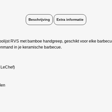
Beschrijving
Extra informatie
olijst RVS met bamboe handgreep, geschikt voor elke barbecue
lenmand in je keramische barbecue.
 LeChef)
len