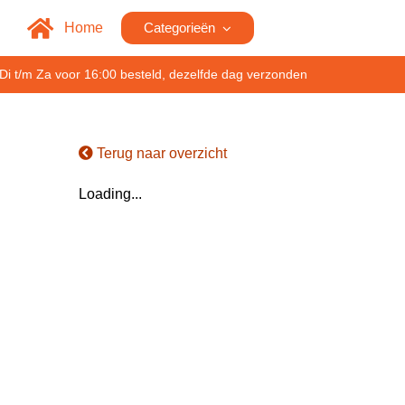
Home
Categorieën
Di t/m Za voor 16:00 besteld, dezelfde dag verzonden
Terug naar overzicht
Loading...