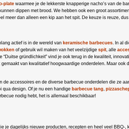
-plate
waarmee je de lekkerste knapperige nacho’s van de bar
e kunnen dippen met brood. We hebben ook een groot assortime
el meer dan alleen een kip aan het spit. De keuze is reuze, dus
enlang actief is in de wereld van
keramische
barbecues
. In al 
wokken
of gebruik wil maken van het veelzijdige
spit
, alle
acce
 “Duitse gründlichkeit” vind je ook terug in de kwaliteit, innova
gemaakt van kwalitatief hoogwaardige onderdelen. Maar ook de s
g in de accessoires en de diverse barbecue onderdelen die ze a
oi qua design. Of je nu een handige
barbecue tang
,
pizzasche
becue nodig hebt, het is allemaal beschikbaar!
ie je dagelijks nieuwe producten, recepten en heel veel BBQ-, k