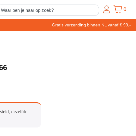
0
Gratis verzending binnen NL vanaf € 99,-
66
steld, dezelfde