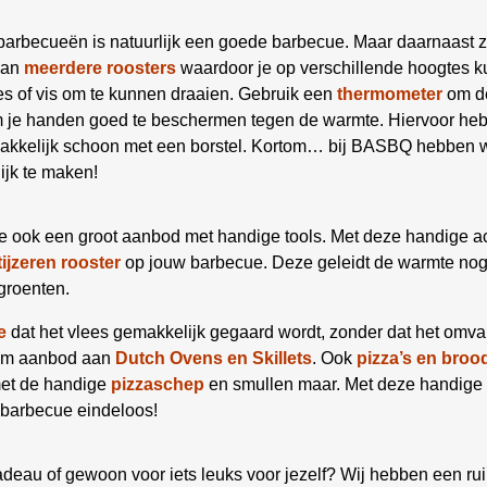
 barbecueën is natuurlijk een goede barbecue. Maar daarnaast z
aan
meerdere roosters
waardoor je op verschillende hoogtes ku
es of vis om te kunnen draaien. Gebruik een
thermometer
om de
om je handen goed te beschermen tegen de warmte. Hiervoor he
kelijk schoon met een borstel. Kortom… bij BASBQ hebben we
ijk te maken!
e ook een groot aanbod met handige tools. Met deze handige a
tijzeren rooster
op jouw barbecue. Deze geleidt de warmte nog b
groenten.
e
dat het vlees gemakkelijk gegaard wordt, zonder dat het omva
uim aanbod aan
Dutch Ovens en Skillets
. Ook
pizza’s en broo
met de handige
pizzaschep
en smullen maar. Met deze handige 
 barbecue eindeloos!
deau of gewoon voor iets leuks voor jezelf? Wij hebben een ru