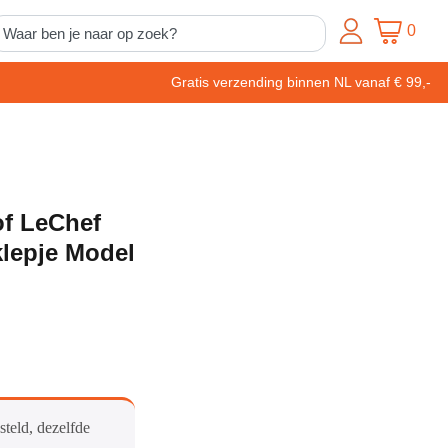
0
Gratis verzending binnen NL vanaf € 99,-
of LeChef
lepje Model
steld, dezelfde