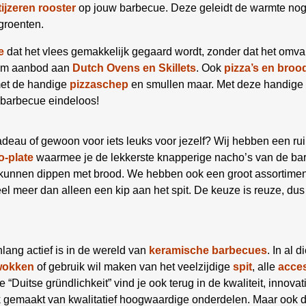
tijzeren rooster
op jouw barbecue. Deze geleidt de warmte nog b
groenten.
e
dat het vlees gemakkelijk gegaard wordt, zonder dat het omva
uim aanbod aan
Dutch Ovens en Skillets
. Ook
pizza’s en broo
met de handige
pizzaschep
en smullen maar. Met deze handige 
 barbecue eindeloos!
deau of gewoon voor iets leuks voor jezelf? Wij hebben een ru
-plate
waarmee je de lekkerste knapperige nacho’s van de bar
e kunnen dippen met brood. We hebben ook een groot assortime
el meer dan alleen een kip aan het spit. De keuze is reuze, dus
enlang actief is in de wereld van
keramische
barbecues
. In al 
wokken
of gebruik wil maken van het veelzijdige
spit
, alle
acce
 “Duitse gründlichkeit” vind je ook terug in de kwaliteit, innova
gemaakt van kwalitatief hoogwaardige onderdelen. Maar ook de s