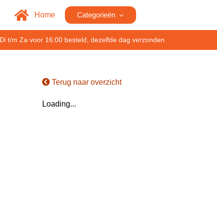
Home
Categorieën
Di t/m Za voor 16:00 besteld, dezelfde dag verzonden
Terug naar overzicht
Loading...