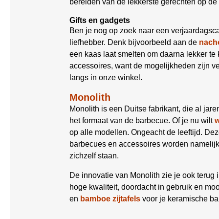
bereiden van de lekkerste gerechten op de
Gifts en gadgets
Ben je nog op zoek naar een verjaardagsca
liefhebber. Denk bijvoorbeeld aan de
nacho
een kaas laat smelten om daarna lekker t
accessoires, want de mogelijkheden zijn ve
langs in onze winkel.
Monolith
Monolith is een Duitse fabrikant, die al jar
het formaat van de barbecue. Of je nu wilt
op alle modellen. Ongeacht de leeftijd. Deze
barbecues en accessoires worden namelijk 
zichzelf staan.
De innovatie van Monolith zie je ook teru
hoge kwaliteit, doordacht in gebruik en mo
en
bamboe zijtafels
voor je keramische bar