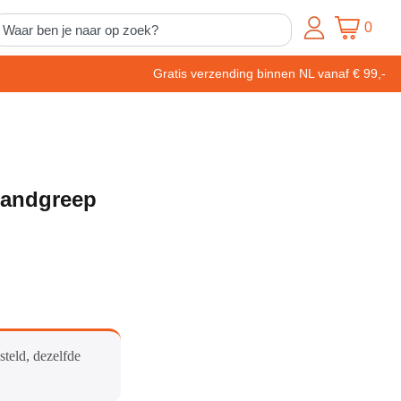
0
Gratis verzending binnen NL vanaf € 99,-
Handgreep
steld, dezelfde