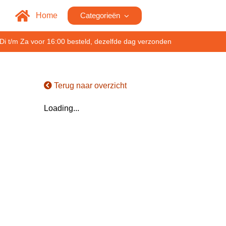
Home
Categorieën
Di t/m Za voor 16:00 besteld, dezelfde dag verzonden
Terug naar overzicht
Loading...