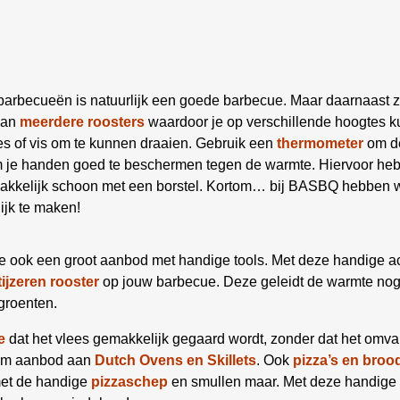
 barbecueën is natuurlijk een goede barbecue. Maar daarnaast z
aan
meerdere roosters
waardoor je op verschillende hoogtes ku
es of vis om te kunnen draaien. Gebruik een
thermometer
om de
om je handen goed te beschermen tegen de warmte. Hiervoor he
kelijk schoon met een borstel. Kortom… bij BASBQ hebben we
ijk te maken!
e ook een groot aanbod met handige tools. Met deze handige a
tijzeren rooster
op jouw barbecue. Deze geleidt de warmte nog b
groenten.
e
dat het vlees gemakkelijk gegaard wordt, zonder dat het omva
uim aanbod aan
Dutch Ovens en Skillets
. Ook
pizza’s en broo
met de handige
pizzaschep
en smullen maar. Met deze handige 