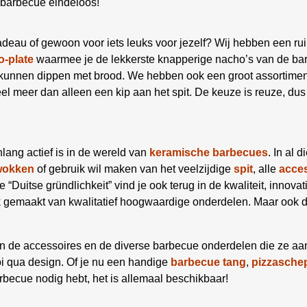
 barbecue eindeloos!
deau of gewoon voor iets leuks voor jezelf? Wij hebben een ru
-plate
waarmee je de lekkerste knapperige nacho’s van de bar
e kunnen dippen met brood. We hebben ook een groot assortime
el meer dan alleen een kip aan het spit. De keuze is reuze, dus
enlang actief is in de wereld van
keramische
barbecues
. In al 
wokken
of gebruik wil maken van het veelzijdige
spit
, alle
acce
 “Duitse gründlichkeit” vind je ook terug in de kwaliteit, innova
gemaakt van kwalitatief hoogwaardige onderdelen. Maar ook de s
g in de accessoires en de diverse barbecue onderdelen die ze a
oi qua design. Of je nu een handige
barbecue tang
,
pizzasche
becue nodig hebt, het is allemaal beschikbaar!