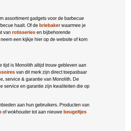
im assortiment gadgets voor de barbecue
becue haalt. Of de
briebaker
waarmee je
nt van
rotisseries
en bijbehorende
 neem een kijkje hier op de website of kom
die tijd is Monolith altijd trouw gebleven aan
ssoires
van dit merk zijn direct toepasbaar
tie, service & garantie van Monolith. De
ervice en garantie zijn kwaliteiten die op
anbieden aan hun gebruikers. Producten van
p
of wokhouder tot aan nieuwe
beugeltjes