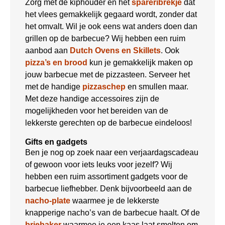
Zorg met de kiphouder en het
spareribrekje
dat
het vlees gemakkelijk gegaard wordt, zonder dat
het omvalt. Wil je ook eens wat anders doen dan
grillen op de barbecue? Wij hebben een ruim
aanbod aan
Dutch Ovens en Skillets
. Ook
pizza’s en brood
kun je gemakkelijk maken op
jouw barbecue met de pizzasteen. Serveer het
met de handige
pizzaschep
en smullen maar.
Met deze handige accessoires zijn de
mogelijkheden voor het bereiden van de
lekkerste gerechten op de barbecue eindeloos!
Gifts en gadgets
Ben je nog op zoek naar een verjaardagscadeau
of gewoon voor iets leuks voor jezelf? Wij
hebben een ruim assortiment gadgets voor de
barbecue liefhebber. Denk bijvoorbeeld aan de
nacho-plate
waarmee je de lekkerste
knapperige nacho’s van de barbecue haalt. Of de
briebaker
waarmee je een kaas laat smelten om