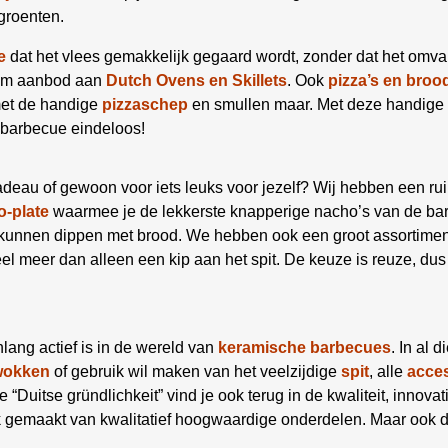
groenten.
e
dat het vlees gemakkelijk gegaard wordt, zonder dat het omva
uim aanbod aan
Dutch Ovens en Skillets
. Ook
pizza’s en broo
met de handige
pizzaschep
en smullen maar. Met deze handige 
 barbecue eindeloos!
deau of gewoon voor iets leuks voor jezelf? Wij hebben een ru
-plate
waarmee je de lekkerste knapperige nacho’s van de bar
e kunnen dippen met brood. We hebben ook een groot assortime
el meer dan alleen een kip aan het spit. De keuze is reuze, dus
enlang actief is in de wereld van
keramische
barbecues
. In al 
wokken
of gebruik wil maken van het veelzijdige
spit
, alle
acce
 “Duitse gründlichkeit” vind je ook terug in de kwaliteit, innova
gemaakt van kwalitatief hoogwaardige onderdelen. Maar ook de s