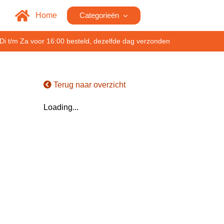
Home
Categorieën
Di t/m Za voor 16:00 besteld, dezelfde dag verzonden
Terug naar overzicht
Loading...