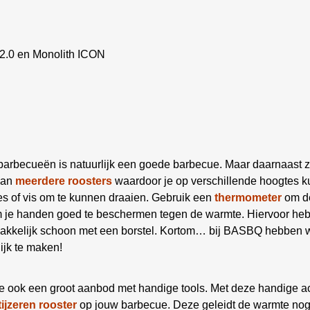
 2.0 en Monolith ICON
 barbecueën is natuurlijk een goede barbecue. Maar daarnaast z
aan
meerdere roosters
waardoor je op verschillende hoogtes ku
es of vis om te kunnen draaien. Gebruik een
thermometer
om de
om je handen goed te beschermen tegen de warmte. Hiervoor he
kelijk schoon met een borstel. Kortom… bij BASBQ hebben we
ijk te maken!
e ook een groot aanbod met handige tools. Met deze handige a
tijzeren rooster
op jouw barbecue. Deze geleidt de warmte nog b