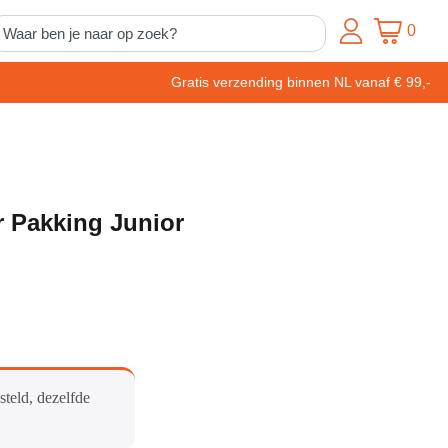
0
Gratis verzending binnen NL vanaf € 99,-
r Pakking Junior
steld, dezelfde