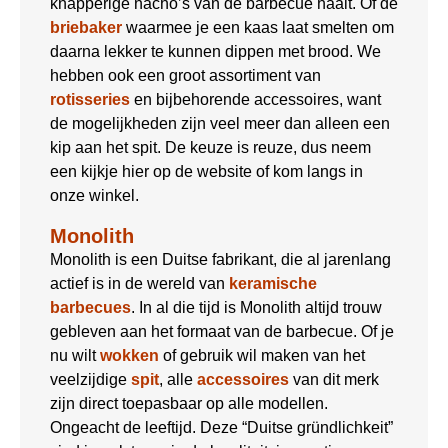
knapperige nacho’s van de barbecue haalt. Of de
briebaker
waarmee je een kaas laat smelten om
daarna lekker te kunnen dippen met brood. We
hebben ook een groot assortiment van
rotisseries
en bijbehorende accessoires, want
de mogelijkheden zijn veel meer dan alleen een
kip aan het spit. De keuze is reuze, dus neem
een kijkje hier op de website of kom langs in
onze winkel.
Monolith
Monolith is een Duitse fabrikant, die al jarenlang
actief is in de wereld van
keramische
barbecues
. In al die tijd is Monolith altijd trouw
gebleven aan het formaat van de barbecue. Of je
nu wilt
wokken
of gebruik wil maken van het
veelzijdige
spit
, alle
accessoires
van dit merk
zijn direct toepasbaar op alle modellen.
Ongeacht de leeftijd. Deze “Duitse gründlichkeit”