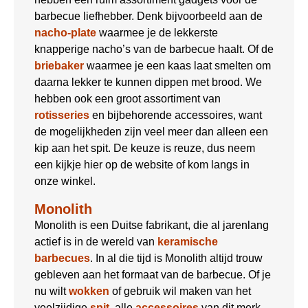
barbecue liefhebber. Denk bijvoorbeeld aan de
nacho-plate
waarmee je de lekkerste
knapperige nacho’s van de barbecue haalt. Of de
briebaker
waarmee je een kaas laat smelten om
daarna lekker te kunnen dippen met brood. We
hebben ook een groot assortiment van
rotisseries
en bijbehorende accessoires, want
de mogelijkheden zijn veel meer dan alleen een
kip aan het spit. De keuze is reuze, dus neem
een kijkje hier op de website of kom langs in
onze winkel.
Monolith
Monolith is een Duitse fabrikant, die al jarenlang
actief is in de wereld van
keramische
barbecues
. In al die tijd is Monolith altijd trouw
gebleven aan het formaat van de barbecue. Of je
nu wilt
wokken
of gebruik wil maken van het
veelzijdige
spit
, alle
accessoires
van dit merk