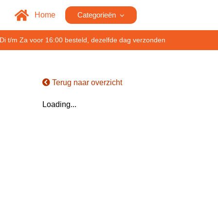
Home
Categorieën
Di t/m Za voor 16:00 besteld, dezelfde dag verzonden
Terug naar overzicht
Loading...