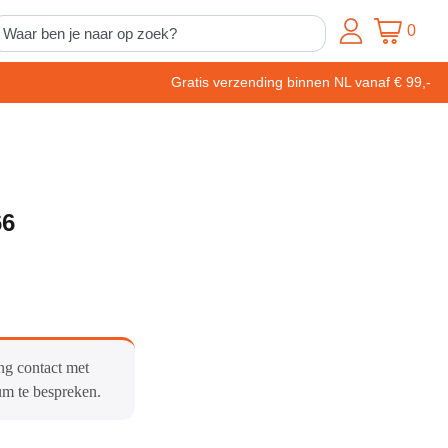
0
Gratis verzending binnen NL vanaf € 99,-
66
ng contact met
um te bespreken.