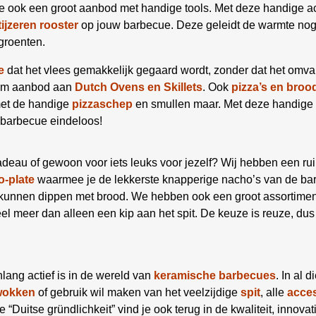
e ook een groot aanbod met handige tools. Met deze handige a
tijzeren rooster
op jouw barbecue. Deze geleidt de warmte nog b
groenten.
e
dat het vlees gemakkelijk gegaard wordt, zonder dat het omva
uim aanbod aan
Dutch Ovens en Skillets
. Ook
pizza’s en broo
met de handige
pizzaschep
en smullen maar. Met deze handige 
 barbecue eindeloos!
deau of gewoon voor iets leuks voor jezelf? Wij hebben een ru
-plate
waarmee je de lekkerste knapperige nacho’s van de bar
e kunnen dippen met brood. We hebben ook een groot assortime
el meer dan alleen een kip aan het spit. De keuze is reuze, dus
enlang actief is in de wereld van
keramische
barbecues
. In al 
wokken
of gebruik wil maken van het veelzijdige
spit
, alle
acce
 “Duitse gründlichkeit” vind je ook terug in de kwaliteit, innova