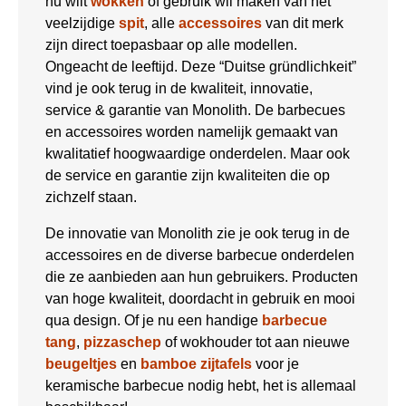
nu wilt
wokken
of gebruik wil maken van het
veelzijdige
spit
, alle
accessoires
van dit merk
zijn direct toepasbaar op alle modellen.
Ongeacht de leeftijd. Deze “Duitse gründlichkeit”
vind je ook terug in de kwaliteit, innovatie,
service & garantie van Monolith. De barbecues
en accessoires worden namelijk gemaakt van
kwalitatief hoogwaardige onderdelen. Maar ook
de service en garantie zijn kwaliteiten die op
zichzelf staan.
De innovatie van Monolith zie je ook terug in de
accessoires en de diverse barbecue onderdelen
die ze aanbieden aan hun gebruikers. Producten
van hoge kwaliteit, doordacht in gebruik en mooi
qua design. Of je nu een handige
barbecue
tang
,
pizzaschep
of wokhouder tot aan nieuwe
beugeltjes
en
bamboe zijtafels
voor je
keramische barbecue nodig hebt, het is allemaal