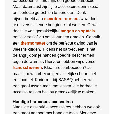
barbecueën is natuurlijk een goede barbecue.
Maar daarnaast zijn fijne accessoires onmisbaar
om perfecte gerechten te bereiden. Denk
bijvoorbeeld aan
meerdere roosters
waardoor
je op verschillende hoogtes kunt werken. Of wat
dacht je van gemakkelijke
tangen en spatels
om je vlees of vis om te kunnen draaien. Gebruik
een
thermometer
om de perfecte garing van je
vlees te krijgen. Tijdens het barbecueën is het
belangrijk om je handen goed te beschermen
tegen de warmte. Hiervoor hebben wij diverse
handschoenen
. Klaar met barbecueën? Je
maakt jouw barbecue gemakkelijk schoon met
een borstel. Kortom… bij BASBQ hebben we
een groot assortiment met essentiële barbecue
accessoires om het jou gemakkelijk te maken!
Handige barbecue accessoires
Naast de essentiële accessoires hebben we ook
een groot aanbod met handige tools. Met deze