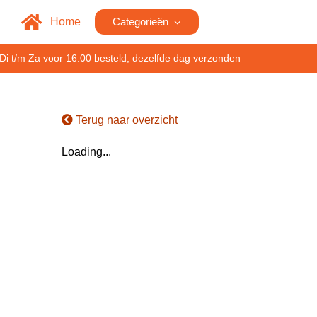
Home
Categorieën
Di t/m Za voor 16:00 besteld, dezelfde dag verzonden
Terug naar overzicht
Loading...