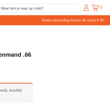
0
Gratis verzending binnen NL vanaf € 99,-
enmand .66
steld, dezelfde