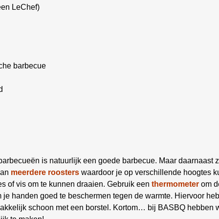
een LeChef)
sche barbecue
d
 barbecueën is natuurlijk een goede barbecue. Maar daarnaast z
aan
meerdere roosters
waardoor je op verschillende hoogtes ku
es of vis om te kunnen draaien. Gebruik een
thermometer
om de
om je handen goed te beschermen tegen de warmte. Hiervoor he
kelijk schoon met een borstel. Kortom… bij BASBQ hebben we