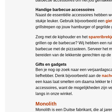
barbecue accessoires om het jou gemakkel
Handige barbecue accessoires
Naast de essentiële accessoires hebben w
stukje leuker. Gebruik bijvoorbeeld een
gie
grillstrepen op jouw hamburger of gegrilde 
Zorg met de kiphouder en het
spareribrekj
grillen op de barbecue? Wij hebben een r
barbecue met de pizzasteen. Serveer het 
bereiden van de lekkerste gerechten op de
Gifts en gadgets
Ben je nog op zoek naar een verjaardagsca
liefhebber. Denk bijvoorbeeld aan de
nacho
een kaas laat smelten om daarna lekker t
accessoires, want de mogelijkheden zijn ve
langs in onze winkel.
Monolith
Monolith is een Duitse fabrikant, die al jar