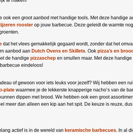
ijk te maken!
e ook een groot aanbod met handige tools. Met deze handige a
tijzeren rooster
op jouw barbecue. Deze geleidt de warmte nog b
groenten.
e
dat het vlees gemakkelijk gegaard wordt, zonder dat het omva
uim aanbod aan
Dutch Ovens en Skillets
. Ook
pizza’s en broo
met de handige
pizzaschep
en smullen maar. Met deze handige 
 barbecue eindeloos!
deau of gewoon voor iets leuks voor jezelf? Wij hebben een ru
-plate
waarmee je de lekkerste knapperige nacho’s van de bar
e kunnen dippen met brood. We hebben ook een groot assortime
el meer dan alleen een kip aan het spit. De keuze is reuze, dus
enlang actief is in de wereld van
keramische
barbecues
. In al 