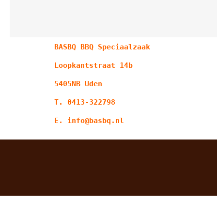
BASBQ BBQ Speciaalzaak
Loopkantstraat 14b
5405NB Uden
T. 0413-322798
E. info@basbq.nl