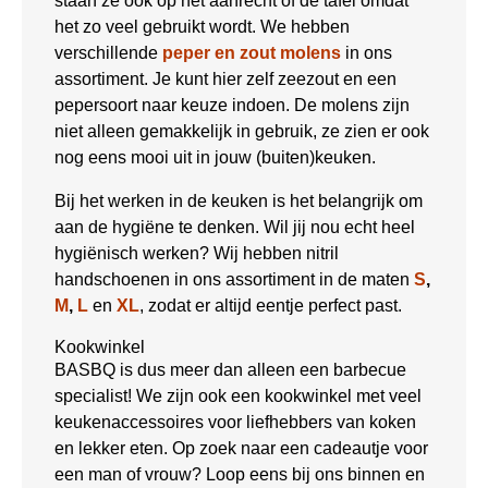
staan ze ook op het aanrecht of de tafel omdat
het zo veel gebruikt wordt. We hebben
verschillende
peper en zout molens
in ons
assortiment. Je kunt hier zelf zeezout en een
pepersoort naar keuze indoen. De molens zijn
niet alleen gemakkelijk in gebruik, ze zien er ook
nog eens mooi uit in jouw (buiten)keuken.
Bij het werken in de keuken is het belangrijk om
aan de hygiëne te denken. Wil jij nou echt heel
hygiënisch werken? Wij hebben nitril
handschoenen in ons assortiment in de maten
S
,
M
,
L
en
XL
, zodat er altijd eentje perfect past.
Kookwinkel
BASBQ is dus meer dan alleen een barbecue
specialist! We zijn ook een kookwinkel met veel
keukenaccessoires voor liefhebbers van koken
en lekker eten. Op zoek naar een cadeautje voor
een man of vrouw? Loop eens bij ons binnen en