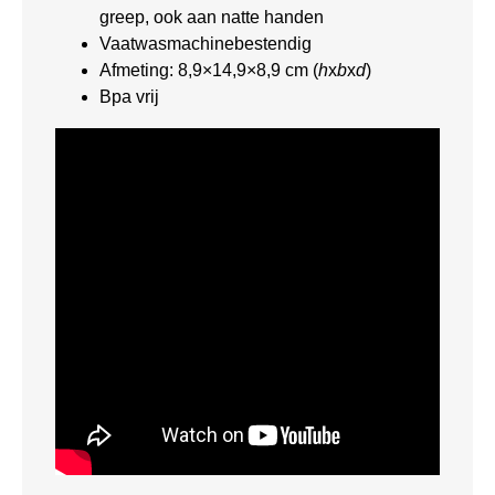
greep, ook aan natte handen
Vaatwasmachinebestendig
Afmeting: 8,9×14,9×8,9 cm (
h
x
b
x
d
)
Bpa vrij