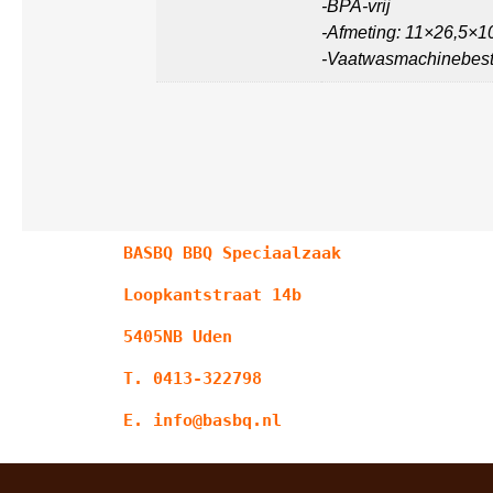
-BPA-vrij
-Afmeting: 11×26,5×1
-Vaatwasmachinebest
BASBQ BBQ Speciaalzaak
Loopkantstraat 14b
5405NB Uden
T. 0413-322798
E. info@basbq.nl