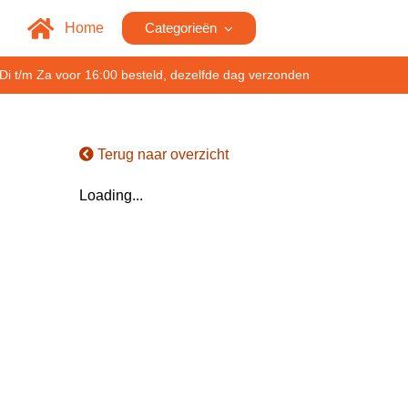
Home
Categorieën
Di t/m Za voor 16:00 besteld, dezelfde dag verzonden
Terug naar overzicht
Loading...