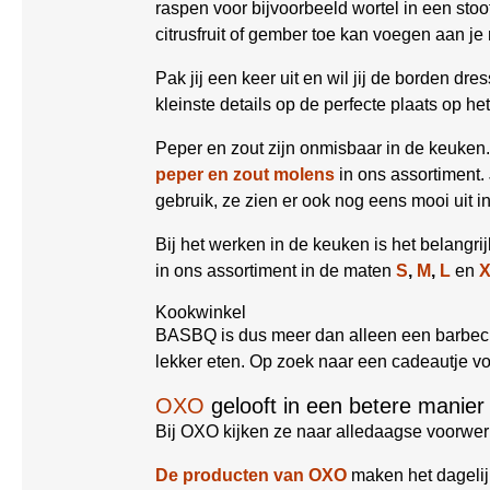
raspen voor bijvoorbeeld wortel in een stoo
citrusfruit of gember toe kan voegen aan je
Pak jij een keer uit en wil jij de borden d
kleinste details op de perfecte plaats op he
Peper en zout zijn onmisbaar in de keuken.
peper en zout molens
in ons assortiment. 
gebruik, ze zien er ook nog eens mooi uit i
Bij het werken in de keuken is het belangr
in ons assortiment in de maten
S
,
M
,
L
en
Kookwinkel
BASBQ is dus meer dan alleen een barbecue
lekker eten. Op zoek naar een cadeautje v
OXO
gelooft in een betere manier
Bij OXO kijken ze naar alledaagse voorwer
De producten van OXO
maken het dagelijk