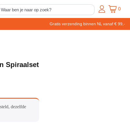
0
Gratis verzending binnen NL vanaf € 99,-
n Spiraalset
steld, dezelfde