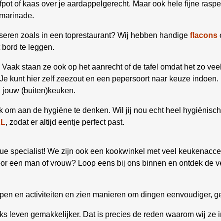
fpot of kaas over je aardappelgerecht. Maar ook hele fijne rasp
 marinade.
resseren zoals in een toprestaurant? Wij hebben handige
flacons
t bord te leggen.
 Vaak staan ze ook op het aanrecht of de tafel omdat het zo ve
Je kunt hier zelf zeezout en een pepersoort naar keuze indoen. 
n jouw (buiten)keuken.
ijk om aan de hygiëne te denken. Wil jij nou echt heel hygiënis
XL
, zodat er altijd eentje perfect past.
 specialist! We zijn ook een kookwinkel met veel keukenacces
oor een man of vrouw? Loop eens bij ons binnen en ontdek de v
pen en activiteiten en zien manieren om dingen eenvoudiger, g
s leven gemakkelijker. Dat is precies de reden waarom wij ze 