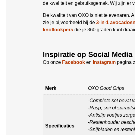
de kwaliteit en gebruiksgemak. Wij zijn er 
De kwaliteit van OXO is niet te evenaren. Al
zie je bijvoorbeeld bij de
3-in-1 avocadosn
knoflookpers
die je 360 graden kunt draa
Inspiratie op Social Media
Op onze
Facebook
en
Instagram
pagina z
Merk
OXO Good Grips
-Complete set bevat vi
-Rasp, snij of spiraals
-Antislip voetjes zorge
-Restenhouder besche
Specificaties
-Snijbladen en reste