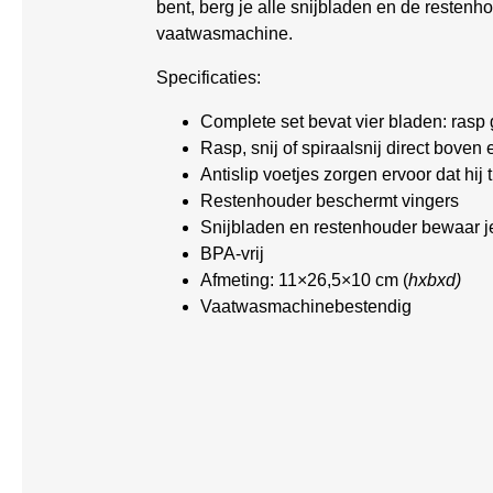
bent, berg je alle snijbladen en de reste
vaatwasmachine.
Specificaties:
Complete set bevat vier bladen: rasp g
Rasp, snij of spiraalsnij direct boven 
Antislip voetjes zorgen ervoor dat hij 
Restenhouder beschermt vingers
Snijbladen en restenhouder bewaar j
BPA-vrij
Afmeting:
11×26,5×10 cm (
hxbxd)
Vaatwasmachinebestendig