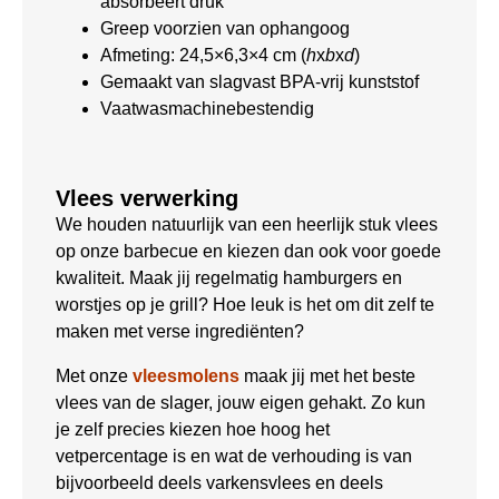
absorbeert druk
Greep voorzien van ophangoog
Afmeting: 24,5×6,3×4 cm (
h
x
b
x
d
)
Gemaakt van slagvast BPA-vrij kunststof
Vaatwasmachinebestendig
Vlees verwerking
We houden natuurlijk van een heerlijk stuk vlees
op onze barbecue en kiezen dan ook voor goede
kwaliteit. Maak jij regelmatig hamburgers en
worstjes op je grill? Hoe leuk is het om dit zelf te
maken met verse ingrediënten?
Met onze
vleesmolens
maak jij met het beste
vlees van de slager, jouw eigen gehakt. Zo kun
je zelf precies kiezen hoe hoog het
vetpercentage is en wat de verhouding is van
bijvoorbeeld deels varkensvlees en deels