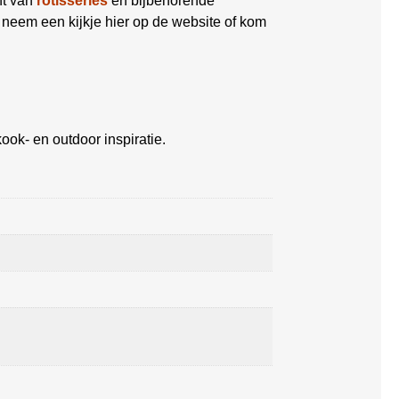
nt van
rotisseries
en bijbehorende
 neem een kijkje hier op de website of kom
ook- en outdoor inspiratie.