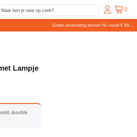
0
Gratis verzending binnen NL vanaf € 99,-
met Lampje
steld, dezelfde