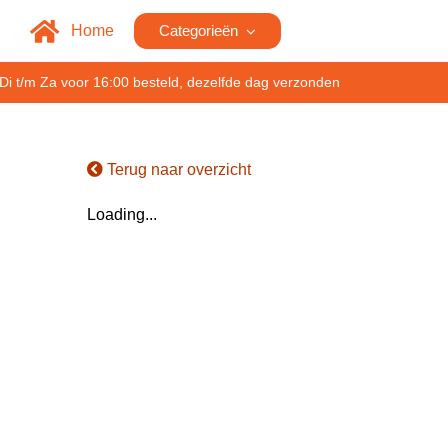
Home
Categorieën
Di t/m Za voor 16:00 besteld, dezelfde dag verzonden
Terug naar overzicht
Loading...