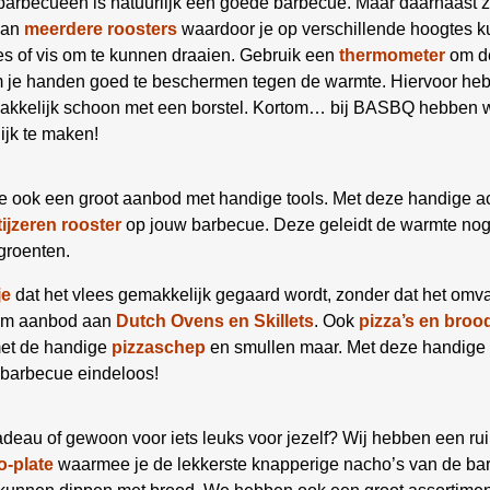
 barbecueën is natuurlijk een goede barbecue. Maar daarnaast z
aan
meerdere roosters
waardoor je op verschillende hoogtes ku
es of vis om te kunnen draaien. Gebruik een
thermometer
om de
om je handen goed te beschermen tegen de warmte. Hiervoor he
kelijk schoon met een borstel. Kortom… bij BASBQ hebben we
ijk te maken!
e ook een groot aanbod met handige tools. Met deze handige a
tijzeren rooster
op jouw barbecue. Deze geleidt de warmte nog b
groenten.
je
dat het vlees gemakkelijk gegaard wordt, zonder dat het omva
uim aanbod aan
Dutch Ovens en Skillets
. Ook
pizza’s en broo
met de handige
pizzaschep
en smullen maar. Met deze handige 
 barbecue eindeloos!
deau of gewoon voor iets leuks voor jezelf? Wij hebben een ru
-plate
waarmee je de lekkerste knapperige nacho’s van de bar