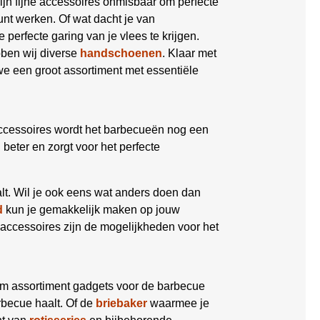
ijn fijne accessoires onmisbaar om perfecte
nt werken. Of wat dacht je van
 perfecte garing van je vlees te krijgen.
bben wij diverse
handschoenen
. Klaar met
 een groot assortiment met essentiële
ccessoires wordt het barbecueën nog een
eter en zorgt voor het perfecte
lt. Wil je ook eens wat anders doen dan
d
kun je gemakkelijk maken op jouw
accessoires zijn de mogelijkheden voor het
im assortiment gadgets voor de barbecue
becue haalt. Of de
briebaker
waarmee je