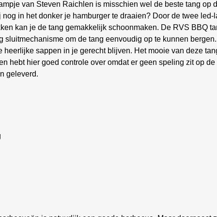
je van Steven Raichlen is misschien wel de beste tang op de 
jij nog in het donker je hamburger te draaien? Door de twee led-l
likken kan je de tang gemakkelijk schoonmaken. De RVS BBQ ta
luitmechanisme om de tang eenvoudig op te kunnen bergen. De
e heerlijke sappen in je gerecht blijven. Het mooie van deze tang 
n hebt hier goed controle over omdat er geen speling zit op de 
en geleverd.
g