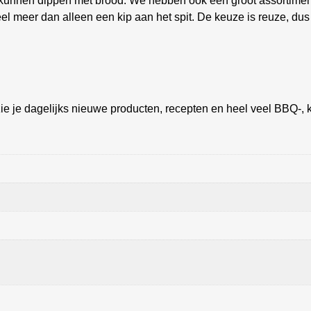
e kunnen dippen met brood. We hebben ook een groot assortime
el meer dan alleen een kip aan het spit. De keuze is reuze, dus
ie je dagelijks nieuwe producten, recepten en heel veel BBQ-, k