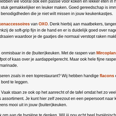
hebben we vooral ook een passie voor koken en lekker eten in h
en stuk gemakkelijker en leuker maken. Goed gereedschap is i
benodigdheden die je niet wilt missen in jouw keukenkastjes.
kenaccessoires
van
OXO
. Denk hierbij aan maatbekers, tangen
zij de soft-grip fijn in de hand en er is duidelijk goed over nage
 draaien waardoor je de gaatjes die normaal verstopt raken ma
 onmisbaar in de (buiten)keuken. Met de raspen van
Mircoplan
fpot of kaas over je aardappelgerecht. Maar ook hele fijne rasp
 marinade.
resseren zoals in een toprestaurant? Wij hebben handige
flacons
t bord te leggen.
 Vaak staan ze ook op het aanrecht of de tafel omdat het zo ve
 assortiment. Je kunt hier zelf zeezout en een pepersoort naar 
eens mooi uit in jouw (buiten)keuken.
ijk om aan de hygiëne te denken. Wil jij nou echt heel hygiënis