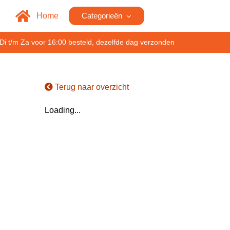
Home
Categorieën
Di t/m Za voor 16:00 besteld, dezelfde dag verzonden
Terug naar overzicht
Loading...