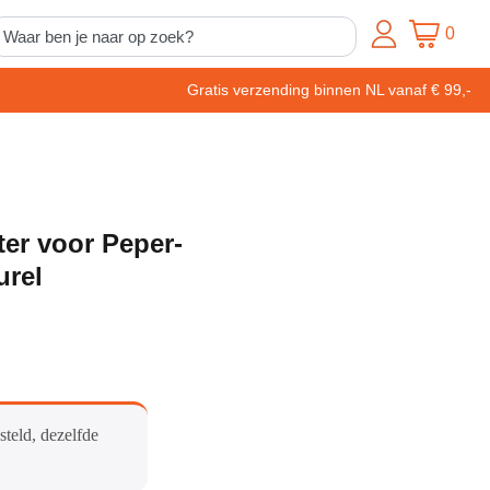
0
Gratis verzending binnen NL vanaf € 99,-
er voor Peper-
urel
steld, dezelfde