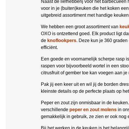
Naast de liefhebberij voor het barbecueën 
voor in je (buiten)keuken die het koken e
uitgebreid assortiment met handige keuken 
We hebben een groot assortiment van
keu
OXO is ontzettend goed. Elk product ligt dank
de
knoflookpers
. Deze kun je 360 graden
efficiënt.
Een goede en voornamelijk scherpe rasp is
raspen voor bijvoorbeeld wortel in een stoo
citrusfruit of gember toe kan voegen aan je
Pak jij een keer uit en wil jij de borden d
kleinste details op de perfecte plaats op he
Peper en zout zijn onmisbaar in de keuken.
verschillende
peper en zout molens
in ons
gemakkelijk in gebruik, ze zien er ook nog 
Bij het werken in de keuken is het belangr