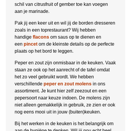
schil van citrusfruit of gember toe kan voegen
aan je marinade.
Pak jij een keer uit en wil jij de borden dresseren
zoals in een toprestaurant? Wij hebben
handige
flacons
om saus op te dienen en
een
pincet
om de kleinste details op de perfecte
plaats op het bord te leggen.
Peper en zout zijn onmisbaar in de keuken. Vaak
staan ze ook op het aanrecht of de tafel omdat
het zo veel gebruikt wordt. We hebben
verschillende
peper en zout molens
in ons
assortiment. Je kunt hier zelf zeezout en een
pepersoort naar keuze indoen. De molens zijn
niet alleen gemakkelijk in gebruik, ze zien er ook
nog eens mooi uit in jouw (buiten)keuken.
Bij het werken in de keuken is het belangrijk om
aan de hygiëne te denken. Wil jij nou echt heel