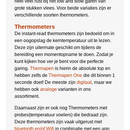
heel veel rust bij het low and slow garen van
grote stukken vlees. Voor beide variaties zijn er
verschillende soorten thermometers.
Thermometers
De instant-read thermometers zijn bedoeld om in
een oogopslag de kerntemperatuur uit te lezen.
Deze zijn uitermate geschikt om tijdens de
bereiding een momentopname te doen. Zodat je
kunt kijken hoe ver je bent voor die perfecte
garing.
Thermapen
is hierin de absolute top en
hebben zelfs de
Thermapen One
die dit binnen 1
seconde doet! De meeste zijn
digitaal
, maar we
hebben ook
analoge
varianten in ons
assortiment.
Daarnaast zijn er ook nog Thermometers met
probes(temperatuur voelers) die bedraad zijn.
Deze thermometers zijn vaak uitgerust met
bluetooth en/of Wifi
in combinatie met een app