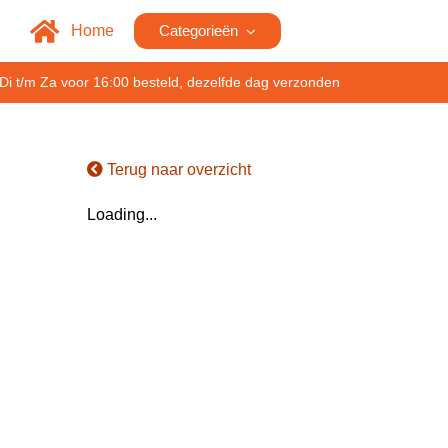
Home
Categorieën
Di t/m Za voor 16:00 besteld, dezelfde dag verzonden
Terug naar overzicht
Loading...