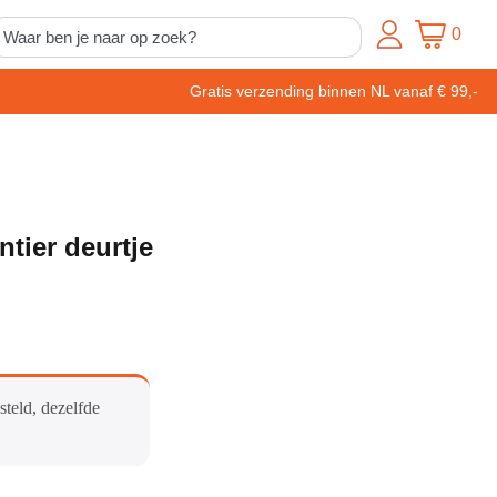
0
Gratis verzending binnen NL vanaf € 99,-
tier deurtje
steld, dezelfde