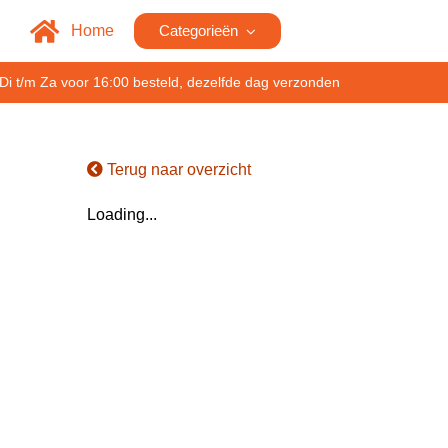
Home
Categorieën
Di t/m Za voor 16:00 besteld, dezelfde dag verzonden
Terug naar overzicht
Loading...