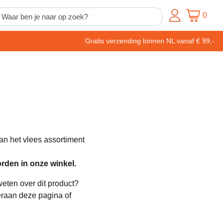
0
Gratis verzending binnen NL vanaf € 99,-
an het vlees assortiment
rden in onze winkel.
weten over dit product?
eraan deze pagina of