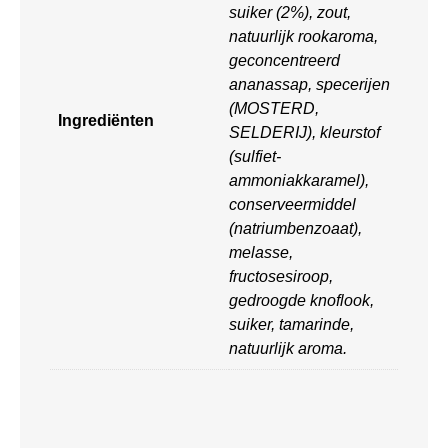
suiker (2%), zout,
natuurlijk rookaroma,
geconcentreerd
ananassap, specerijen
(MOSTERD,
Ingrediënten
SELDERIJ), kleurstof
(sulfiet-
ammoniakkaramel),
conserveermiddel
(natriumbenzoaat),
melasse,
fructosesiroop,
gedroogde knoflook,
suiker, tamarinde,
natuurlijk aroma.