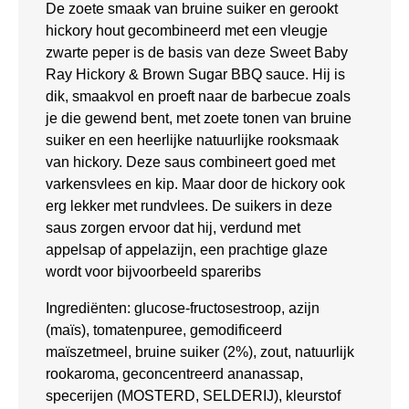
De zoete smaak van bruine suiker en gerookt
hickory hout gecombineerd met een vleugje
zwarte peper is de basis van deze Sweet Baby
Ray Hickory & Brown Sugar BBQ sauce. Hij is
dik, smaakvol en proeft naar de barbecue zoals
je die gewend bent, met zoete tonen van bruine
suiker en een heerlijke natuurlijke rooksmaak
van hickory. Deze saus combineert goed met
varkensvlees en kip. Maar door de hickory ook
erg lekker met rundvlees. De suikers in deze
saus zorgen ervoor dat hij, verdund met
appelsap of appelazijn, een prachtige glaze
wordt voor bijvoorbeeld spareribs
Ingrediënten: glucose-fructosestroop, azijn
(maïs), tomatenpuree, gemodificeerd
maïszetmeel, bruine suiker (2%), zout, natuurlijk
rookaroma, geconcentreerd ananassap,
specerijen (MOSTERD, SELDERIJ), kleurstof