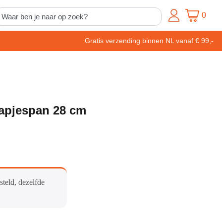
0
Gratis verzending binnen NL vanaf € 99,-
apjespan 28 cm
steld, dezelfde