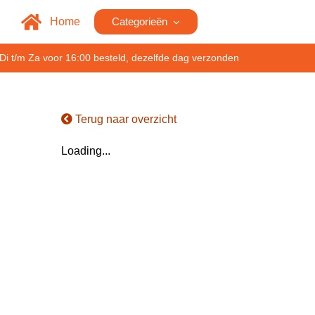
Home
Categorieën
Di t/m Za voor 16:00 besteld, dezelfde dag verzonden
Terug naar overzicht
Loading...