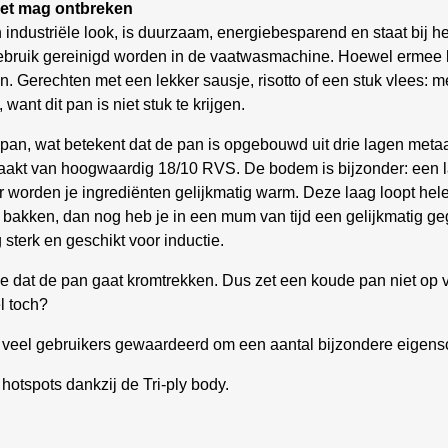
iet mag ontbreken
dustriële look, is duurzaam, energiebesparend en staat bij het
ebruik gereinigd worden in de vaatwasmachine. Hoewel ermee 
n. Gerechten met een lekker sausje, risotto of een stuk vlees: 
want dit pan is niet stuk te krijgen.
y pan, wat betekent dat de pan is opgebouwd uit drie lagen meta
aakt van hoogwaardig 18/10 RVS. De bodem is bijzonder: een 
r worden je ingrediënten gelijkmatig warm. Deze laag loopt hel
 bakken, dan nog heb je in een mum van tijd een gelijkmatig geg
sterk en geschikt voor inductie.
e dat de pan gaat kromtrekken. Dus zet een koude pan niet op 
l toch?
veel gebruikers gewaardeerd om een aantal bijzondere eigen
otspots dankzij de Tri-ply body.