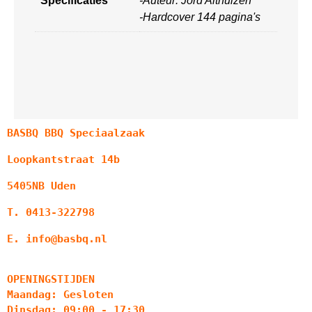
Specificaties
-Auteur: Jord Althuizen
-Hardcover 144 pagina's
BASBQ BBQ Speciaalzaak
Loopkantstraat 14b
5405NB Uden
T. 0413-322798
E. info@basbq.nl
OPENINGSTIJDEN
Maandag: Gesloten
Dinsdag: 09:00 - 17:30